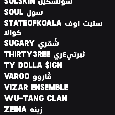
SOLSKIN سُولسكين
SOUL سول
STATEOFKOALA ستيت اوف
كوالا
SUGARY شُقري
THIRTY3REE ثيرتي٤ري
TY DOLLA $IGN
VAROO ڤَاروو
VIZAR ENSEMBLE
WU-TANG CLAN
ZEINA زينه