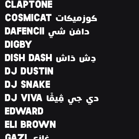
CLAPTONE
COSMICAT كوزميكات
DAFENCII دافن شي
DIGBY
DISH DASH دِش دَاش
DJ DUSTIN
DJ SNAKE
DJ VIVA دي جي ڤِيڤَا
EDWARD
ELI BROWN
GAZI غازي