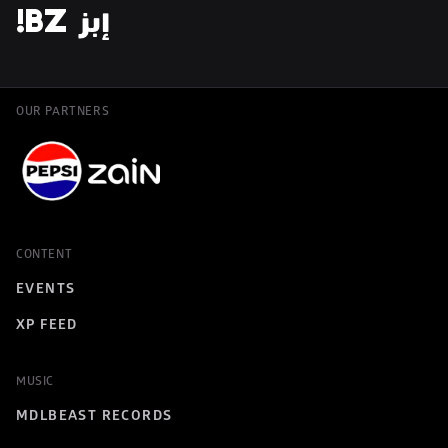
!BZ إبز
OUR PARTNERS
CONTENT
EVENTS
XP FEED
MUSIC
MDLBEAST RECORDS