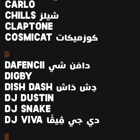
CARLO
CHILLS شيلز
CLAPTONE
COSMICAT كوزميكات
D
DAFENCII دافن شي
DIGBY
DISH DASH دِش دَاش
DJ DUSTIN
DJ SNAKE
DJ VIVA دي جي ڤِيڤَا
E