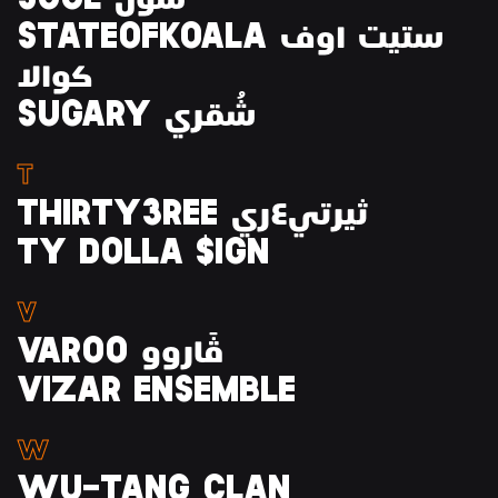
STATEOFKOALA ستيت اوف
كوالا
SUGARY شُقري
T
THIRTY3REE ثيرتي٤ري
TY DOLLA $IGN
V
VAROO ڤَاروو
VIZAR ENSEMBLE
W
WU-TANG CLAN