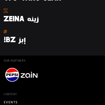
Z
ZEINA زينه
#
!BZ إبز
OUR PARTNERS
CONTENT
EVENTS