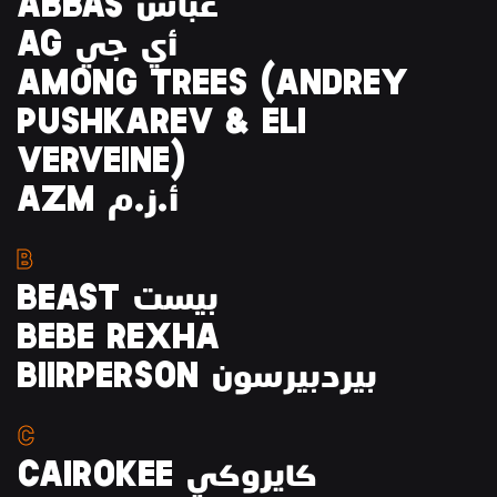
ABBAS عبَّاس
$IGN
CLAN
AG أي جي
AMONG TREES (ANDREY
PUSHKAREV & ELI
VERVEINE)
AZM أ.ز.م
B
BEAST بيست
BEBE REXHA
BIIRPERSON بيردبيرسون
C
CAIROKEE كايروكي