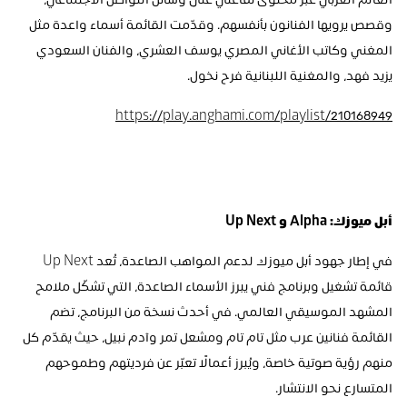
العالم العربي عبر محتوى تفاعلي على وسائل التواصل الاجتماعي، 
وقصص يرويها الفنانون بأنفسهم. وقدّمت القائمة أسماء واعدة مثل 
المغني وكاتب الأغاني المصري يوسف العشري، والفنان السعودي 
يزيد فهد، والمغنية اللبنانية فرح نخول.
https://play.anghami.com/playlist/210168949
أبل ميوزك: Alpha و Up Next 
في إطار جهود أبل ميوزك لدعم المواهب الصاعدة، تُعد Up Next 
قائمة تشغيل وبرنامج فني يبرز الأسماء الصاعدة، التي تشكّل ملامح 
المشهد الموسيقي العالمي. في أحدث نسخة من البرنامج، تضم 
القائمة فنانين عرب مثل تام تام ومشعل تمر وآدم نبيل، حيث يقدّم كل 
منهم رؤية صوتية خاصة، ويُبرز أعمالًا تعبّر عن فرديتهم وطموحهم 
المتسارع نحو الانتشار.