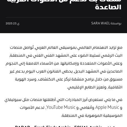
منصات بث تدعم من الأصوات العربية 
الصاعدة  
بواسطة SARA WAEL
ي 23 2025
مع تزايد الاهتمام العالمي بموسيقى العالم العربي، تُواصل منصات 
البث الرقمي تسليط الضوء على المشهد الفني الغني في المنطقة، 
وعلى الأصوات المتعددة وإمكانياتها. من الأسماء اللامعة إلى النجوم 
الصاعدين في المشهد البديل، يحظى الفنانون العرب اليوم بدعم غير 
مسبوق من خلال برامج منسّقة تركّز على الاكتشاف، وسرد الهوية 
الثقافية، وتعزيز الطابع الإقليمي.
في ما يلي، نستعرض أبرز المبادرات التي أطلقتها منصات مثل سبوتيفاي 
و Apple Music وأنغامي و YouTube Music، لدعم الأصوات 
الموسيقية الموهوبة في المنطقة.