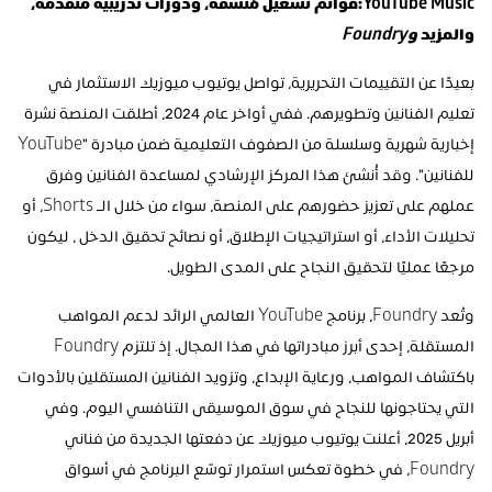
YouTube Music:قوائم تشغيل مُنسّقة، ودورات تدريبية متقدمة، 
والمزيد 
وFoundry
بعيدًا عن التقييمات التحريرية، تواصل يوتيوب ميوزيك الاستثمار في 
تعليم الفنانين وتطويرهم. ففي أواخر عام 2024، أطلقت المنصة نشرة 
إخبارية شهرية وسلسلة من الصفوف التعليمية ضمن مبادرة "YouTube 
للفنانين". وقد أُنشئ هذا المركز الإرشادي لمساعدة الفنانين وفرق 
عملهم على تعزيز حضورهم على المنصة، سواء من خلال الـ Shorts، أو 
تحليلات الأداء، أو استراتيجيات الإطلاق، أو نصائح تحقيق الدخل ، ليكون 
مرجعًا عمليًا لتحقيق النجاح على المدى الطويل.
وتُعد Foundry، برنامج YouTube العالمي الرائد لدعم المواهب 
المستقلة، إحدى أبرز مبادراتها في هذا المجال. إذ تلتزم Foundry 
باكتشاف المواهب، ورعاية الإبداع، وتزويد الفنانين المستقلين بالأدوات 
التي يحتاجونها للنجاح في سوق الموسيقى التنافسي اليوم. وفي 
أبريل 2025، أعلنت يوتيوب ميوزيك عن دفعتها الجديدة من فناني 
Foundry، في خطوة تعكس استمرار توسّع البرنامج في أسواق 