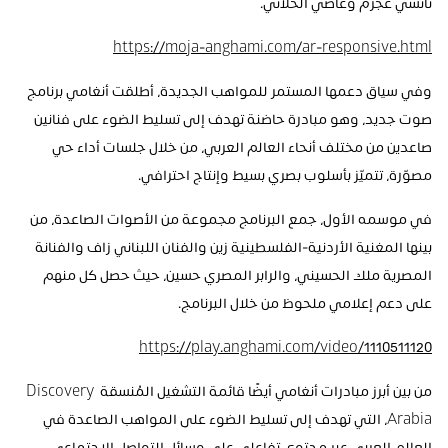
نانسي عجرم وعاصي الحلاني.
https://moja-anghami.com/ar-responsive.html
وفي سياق دعمها المستمر للمواهب الجديدة، أطلقت أنغامي برنامج 
صوت جديد، وهو مبادرة حاضنة تهدف إلى تسليط الضوء على فنانين 
صاعدين من مختلف أنحاء العالم العربي، من خلال جلسات أداء حي 
مصوّرة، تتميّز بأسلوب بصري بسيط وإنتاج احترافي.
في موسمه الأول، جمع البرنامج مجموعة من الأصوات الصاعدة، من 
بينها المغنية الأردنية-الفلسطينية زين والفنان اللبناني زاف والفنانة 
المصرية ملك الحسيني، والرابر المصري حسين، حيث حصل كل منهم 
على دعم إعلامي ملحوظ من خلال البرنامج.
https://play.anghami.com/video/1110511120
من بين أبرز مبادرات أنغامي أيضًا قائمة التشغيل المُنسقة Discovery 
Arabia، التي تهدف إلى تسليط الضوء على المواهب الصاعدة في 