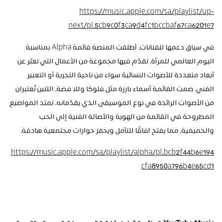
https://music.apple.com/sa/playlist/up-
next/pl.5cb9c0f3ca9d4fc1bccbaf67ca6201e7
في سياق دعمها للفنانات، أطلقت المنصة قائمة Alpha بمناسبة 
اليوم العالمي للمرأة، تقدّم فيها مجموعة من الأعمال التي تعبّر عن 
أبعاد متعددة للأصوات النسائية سواء من ناحية التجربة أو التعبير 
الفني. ضمت القائمة أسماء بارزة مثل فلوكا وللا فضة، اللتين تُعتبران 
من الأصوات الرائدة في نوع الموسيقى الذي يقدّمانه. تمتد المواضيع 
المطروحة في القائمة من الهوية والأصالة الفنية إلى الحب 
والحميمية، مما يفتح آفاقًا للتأمل ويحفز حوارات مجتمعية هادفة.
https://music.apple.com/sa/playlist/alpha/pl.bcb2f44b6e194
cfa8950a796b4e65cd1