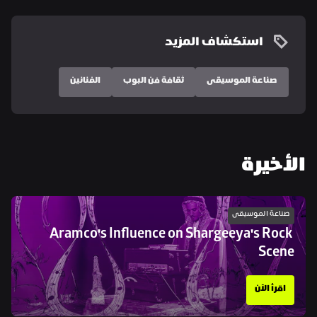
استكشاف المزيد
صناعة الموسيقى
ثقافة فن البوب
الفنانين
الأخيرة
صناعة الموسيقى
Aramco's Influence on Shargeeya's Rock 
Scene
اقرأ الآن