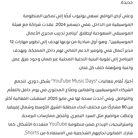
جديدة.
وعلى أرض الواقع، تسعى يوتيوب أيضًا إلى تمكين المنظومة 
الموسيقية من الداخل. ففي ديسمبر 2024، عقدت شراكة مع هيئة 
الموسيقى السعودية لإطلاق "برنامج تدريب مديري الأعمال 
الموسيقيين"، وهو أول مبادرة من نوعها تهدف إلى تطوير مهارات 12 
مدير أعمال فني وتوفير الدعم المالي لهم داخل المملكة. ويهدف 
البرنامج إلى تقوية البنية التحتية المحلية عبر ضمان وجود فرق عمل 
واعية ومؤهلة خلف كل فنان.
أخيرًا، تُقام فعاليات "YouTube Music Days" بشكل دوري، لتجمع 
الشركاء الموسيقيين والفنانين وصنّاع المحتوى في يوم حافل بالتعلّم 
والتواصل. وفي أحدث نسخة لها في مايو 2025، استقبلت الفعالية أكثر 
من 80 مشاركًا من مختلف أنحاء منطقة الشرق الأوسط وشمال إفريقيا، 
وغطّت مواضيع مثل السرد البصري، وأفضل ممارسات البرمجة، 
واستراتيجيات الإبداع ضمن منظومة YouTube متعددة الأشكال. كما 
شارك الفنانون تجاربهم الشخصية في الاستفادة من Shorts، 