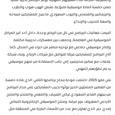
والمعرفة اللازمة لبدء مسيرتهم المهنية. يوفّر البرنامج تدريبًا عمليًا 
ضمن خمسة أنماط موسيقية متنوّعة، تشمل الهيب هوب والطرب 
والريمكس والفصحى والبوب السعودي، ما يتيح للمشاركين مساحة 
واسعة للتجريب والإبداع.
أقيمت فعاليات البرنامج في كل من الرياض وجدة، داخل أحد أبرز المراكز 
الموسيقية في العاصمة، وجمعت بين معسكرات تدريبية مكثفة، 
وإنتاج موسيقي جماعي مع توجيه مباشر من خبراء في المجال. كما 
أتاح البرنامج للمشاركين فرصًا للتواصل مع شركات الإنتاج، وبناء شبكة 
علاقات مع فنانين محترفين، إلى جانب الاستفادة من منهج موسيقي 
يدعم تطوّرهم المهني.
في مايو 2025، اختتمت موجة بنجاح برنامجها الثاني، الذي قاده خمسة 
من الفنانين المتميّزين الذين تولّوا تدريب المشاركين على مدار البرنامج. 
من بينهم الشاعر السعودي تركي الشريف، والمغني والملحن والمنتج 
الأردني المعروف عزيز مرقة، ومنتج الموسيقى الإلكترونية اللبناني 
إمدي جبر، الذي تعاون مع عدد من الأسماء البارزة في المنطقة مثل 