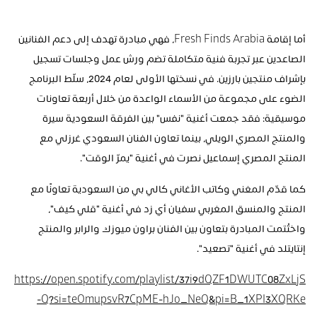
أما إقامة Fresh Finds Arabia، فهي مبادرة تهدف إلى دعم الفنانين 
الصاعدين عبر تجربة فنية متكاملة تضم ورش عمل وجلسات تسجيل 
بإشراف منتجين بارزين. في نسختها الأولى لعام 2024، سلّط البرنامج 
الضوء على مجموعة من الأسماء الواعدة من خلال أربعة تعاونات 
موسيقية: فقد جمعت أغنية "نفس" بين الفرقة السعودية سيرة 
والمنتج المصري الويلي، بينما تعاون الفنان السعودي غرزلي مع 
المنتج المصري إسماعيل نصرت في أغنية "يمرّ الوقت". 
كما قدّم المغني وكاتب الأغاني كالي بي من السعودية تعاونًا مع 
المنتج والمنسق المغربي سفيان أي زد في أغنية "قلي كيف"، 
واختُتمت المبادرة بتعاون بين الفنان براون ميوزك والرابر والمنتج 
إنتايتلد في أغنية "تصعيد".
https://open.spotify.com/playlist/37i9dQZF1DWUTC08ZxLjS
Q?si=teOmupsvR7CpME-hJo_NeQ&pi=B_1XPI3XQRKe-