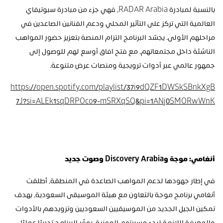
بالنسبة لمبادرة RADAR Arabia، فهي جزء من مبادرة سبوتيفاي 
العالمية التي تركز على التأثير المحلي ودعم الفنانين الصاعدين في 
مراحلهم الأولى. يجسّد البرنامج التزام المنصة بتعزيز حضور المواهب 
الناشئة داخل مجتمعاتهم، مع فتح آفاق أوسع لهم للوصول إلى 
جمهور عالمي عبر أدوات ترويجية ومنصات عرض متنوعة.
https://open.spotify.com/playlist/37i9dQZF1DWSkSBnkXgB
7J?si=ALEk1sqDRPOco9-mSRXqSQ&pi=1ANj0SMORwWnK
أنغامي: موجة وDiscovery Arabia وصوت جديد 
في إطار جهودها لدعم المواهب الصاعدة في المنطقة، أطلقت 
أنغامي برنامج موجة بالتعاون مع هيئة الموسيقى السعودية، بهدف 
تمكين الجيل الجديد من الموسيقيين السعوديين وتزويدهم بالأدوات 