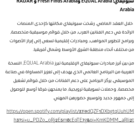
سبوتيفاي: EQUAL Arabia وFresh Finds Arabia وRADAR 
Arabia
 خلال العقد الماضي، رسّخت سبوتيفاي مكانتها كإحدى المنصات 
الرائدة في دعم الفنانين العرب، من خلال قوائم موسيقية متخصصة، 
وبرامج لتطوير المواهب، ومبادرات إقليمية تسعى إلى إبراز الأصوات 
من مختلف أنحاء منطقة الشرق الأوسط وشمال أفريقيا.
من بين أبرز مبادرات سبوتيفاي الإقليمية تبرز EQUAL Arabia، النسخة 
العربية من البرنامج العالمي الذي يهدف إلى تعزيز المساواة في صناعة 
الموسيقى. يركّز البرنامج على دعم الفنانات من خلال قوائم تشغيل 
مخصصة، وحملات تسويقية ترويجية، ما يمنحهن فرصًا أوسع للوصول 
إلى جمهور جديد وتوسيع حضورهن المهني.
https://open.spotify.com/playlist/37i9dQZF1DXbgtqUuhUM
h3?si=u_PDZo_oRj2E5m8cEqTE7g&pi=KmKDMM_aRli2t