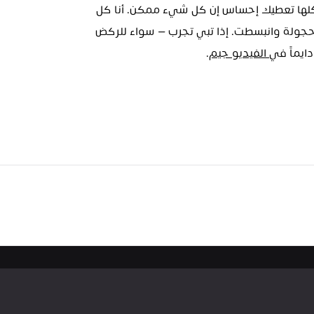
المفتوح، الإطارات تدور، وخطوط السنث المبهجة — كلها تعطيك إحساس إن كل شيء ممكن. أنا كل 
ما احتجت طاقة أو جرعة نوستالجيا، حطيت بلايلست حجولة وانبسطت. إذا تبي تجرب — سواء للركض 
دايماً في
 الفيديو جيم
.