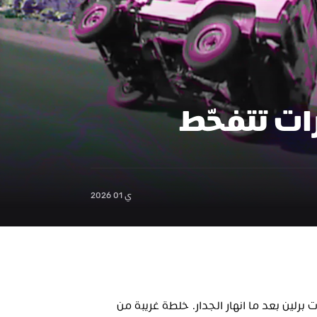
ات تتفحّط
ي 01 2026
في أوائل التسعينات، نبتت موسيقى جديدة في صالات برلين بعد ما انهار الجدار. خلطة غريبة من 