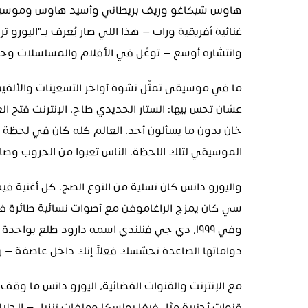
وانتشاره أوسع — توغّل في الأفلام والمسلسلات وح
الموسيقي لتلك اللحظة. الناس تعبوا من الحروب وصارو
دواماتها الصاعدة تحسّسك فعلاً إنك داخل عاصفة — رم