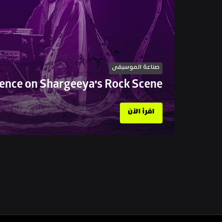
صناعة الموسيقى
uence on Shargeeya's Rock Scene
اقرأ الآن