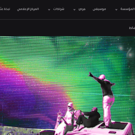
المؤسسة
موسيقى
فرص
شراكات
المركز الإعلامي
نبذة عنّا
حّط