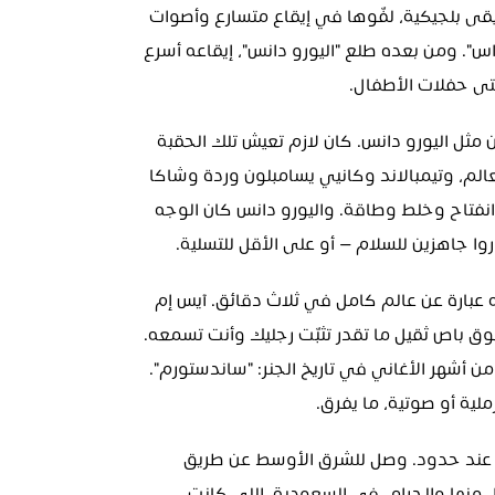
هاوس شيكاغو وريف بريطاني وأسيد هاوس وموسيقى بلجيكية، لفّوها في إيقاع متسارع وأصوات 
غنائية أفريقية وراب — هذا اللي صار يُعرف بـ"اليورو تراس". ومن بعده طلع "اليورو دانس"، إيقاعه أسرع 
تى حفلات الأطفال.
ما في موسيقى تمثّل نشوة أواخر التسعينات والألفين مثل اليورو دانس. كان لازم تعيش تلك الحقبة 
عشان تحس بيها: الستار الحديدي طاح، الإنترنت فتح العالم، وتيمبالاند وكانيي يسامبلون وردة وشاكا 
خان بدون ما يسألون أحد. العالم كله كان في لحظة انفتاح وخلط وطاقة. واليورو دانس كان الوجه 
ا جاهزين للسلام — أو على الأقل للتسلية.
واليورو دانس كان تسلية من النوع الصح. كل أغنية فيه عبارة عن عالم كامل في ثلاث دقائق. آيس إم 
سي كان يمزج الراغاموفن مع أصوات نسائية طائرة فوق باص ثقيل ما تقدر تثبّت رجليك وأنت تسمعه. 
وفي ١٩٩٩، دي جي فنلندي اسمه دارود طلع بواحدة من أشهر الأغاني في تاريخ الجنر: "ساندستورم". 
لية أو صوتية، ما يفرق.
مع الإنترنت والقنوات الفضائية، اليورو دانس ما وقف عند حدود. وصل للشرق الأوسط عن طريق 