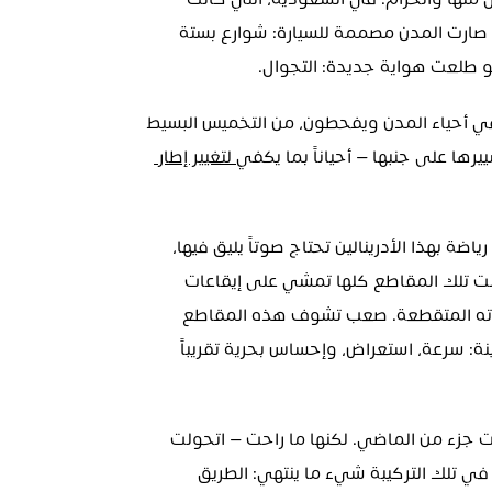
قنوات أجنبية مثل فيفا بولسكا وملفات تنزيل — الحلال منها والحرام. في السعودية، اللي كانت 
تتوسع بسرعة على كل المستويات — تقنياً وعمرانياً — صارت المدن مصممة للسيارة: شوارع بستة 
 طلعت هواية جديدة: التجوال.
ومن التجوال جاءت الحجولة. شباب جريء يتجمعون في أحياء المدن ويفحطون، من التخميس البسيط 
رها على جنبها — أحياناً بما يكفي
 لتغيير إطار 
كل ثقافة لها موسيقاها، والحجولة ما كانت استثناء. رياضة بهذا الأدرينالين تحتاج صوتاً يليق فيها، 
وبما أن مقاطع التفحيط السعودية ملأت الإنترنت، كانت تلك المقاطع كلها تمشي على إيقاعات 
اليورو دانس الثقيلة وأصواته الأنثوية الرومانسية وراباته المتقطعة. صعب تشوف هذه المقاطع 
وراسك ما يتحرك. الموسيقى والتفحيط من نفس الطينة: سرعة، استعراض، وإحساس بحرية تقريباً 
لكن مع تصاعد الأحداث وتدخل الجهات، الحجولة صارت جزء من الماضي. لكنها ما راحت — اتحولت 
لألعاب فيديو سعودية وضلّت تعيش في الموسيقى. في تلك التركيبة شيء ما ينتهي: الطريق 