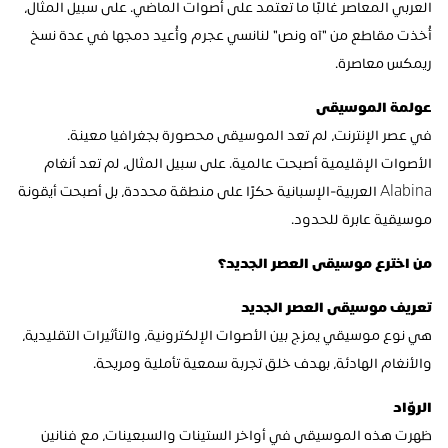
العربي المعاصر غالبًا ما تعتمد على أصوات الماضي. على سبيل المثال، 
أُخذت مقاطع من "آه ونص" لنانسي عجرم وأُعيد دمجها في عدة نسخ 
ريمكس معاصرة.
عولمة الموسيقى
في عصر الإنترنت، لم تعد الموسيقى محصورة بجغرافيا معينة. 
الأصوات الإقليمية أصبحت عالمية. على سبيل المثال، لم تعد أنغام 
Alabina العربية-الإسبانية حكرًا على منطقة محددة، بل أصبحت أيقونة 
موسيقية عابرة للحدود.
من اخترع موسيقى العصر الجديد؟
تعريف موسيقى العصر الجديد
هي نوع موسيقي يمزج بين الأصوات الإلكترونية، والتأثيرات التقليدية، 
والأنغام الهادئة، بهدف خلق تجربة سمعية تأملية ومريحة.
الروّاد
ظهرت هذه الموسيقى في أواخر الستينات والسبعينات، مع فنانين 