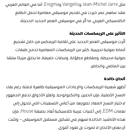
مثل Jean-Michel Jarre وVangelis وEnigma. أما في العالم العربي، 
فقد ساهم عمر خيرت في تقديم موسيقى معاصرة تحمل الطابع 
الكلاسيكي العربي، ما أثّر في موسيقى العصر الجديد الحديثة.
التأثير على الريمكسات الحديثة
أثّرت موسيقى العصر الجديد على ثقافة الريمكس من خلال تشجيع 
أنماط صوتية تجريبية. كثير من الريمكسات المعاصرة تدمج طبقات 
صوتية محيطة، ومقاطع مطوّلة، ونبضات خفيفة، ما يخلق مزيجًا سلسًا 
بين الماضي والحاضر.
ألحان خالدة
تُظهر شعبية الريمكسات والإعادات الموسيقية ظاهرة لافتة: رغم بقاء 
النسخ الأصلية، فإن الحنين، والتكنولوجيا، وتغيّر الأذواق تدفع الجمهور 
لاختيار النسخ المعاد تصورها. من أغاني التسعينات التي تتحول إلى 
نغمات EDM، إلى أغنيات عربية كلاسيكية تُعاد بصيغة House، فإن 
هذه الأناشيد الخالدة تسهم في تشكيل مستقبل الموسيقى – وتثبت 
أن بعض الألحان لا تموت، بل تعود أقوى.