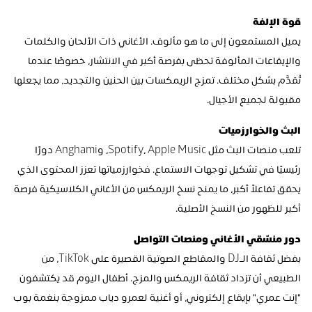
قوة الإلفة
يميل المستمعون إلى ما هو مألوف. الأغاني ذات الألحان والكلمات 
والإيقاعات المألوفة تحظى بفرصة أكبر في الانتشار، خصوصًا عندما 
تُقدَّم بشكل مختلف. تمزج الريمكسات بين الحنين والتجديد، مما يجعلها 
مقبولة لجميع الأجيال.
البث والخوارزميات
تلعب منصات البث مثل Spotify، Apple Music، وAnghami دورًا 
رئيسيًا في تشكيل توجهات الاستماع. فخوارزمياتها تعزز المحتوى الذي 
يحقق تفاعلاً أكبر، ما يمنح نسخ الريمكس من الأغاني الكلاسيكية فرصة 
أكبر للظهور من النسخ الأصلية.
دور منسّقي الأغاني ومنصات التواصل
بفضل ثقافة الـDJ والمقاطع الصوتية القصيرة على TikTok، من 
الطبيعي أن تزداد ثقافة الريمكس والمزج. أطفال اليوم قد يكتشفون 
"إنت عمري" بإيقاع إلكتروني، أو أغنية لعمرو دياب ممزوجة بنغمة بوب 