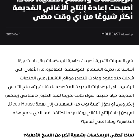
الريمكسات والنسخ الأصلية: لماذا 
أصبحت إعادة إنتاج الأغاني القديمة 
أكثر شيوعًا من أي وقت مضى
بواسطة MDLBEAST
أ 06 2025
 في السنوات الأخيرة، أصبحت ظاهرة الريمكسات والإعادات جزءًا 
أساسيًا من تجربة الاستماع الموسيقية المعاصرة. من الأغاني التي 
سُجلت منذ عقود وعادت لتتصدر قوائم التشغيل على المنصات 
الرقمية، إلى الإصدارات الجديدة المخصصة للحفلات، يتم منح الأغاني 
القديمة حياة جديدة. سواء كانت تكريمًا لعبد الحليم حافظ في ريمكس 
إلكتروني، أو تحوّل أغنية بوب من التسعينات إلى نغمة Deep House، 
لم يكن إعادة إنتاج الأغاني يومًا بهذه الكثافة. فما الذي يدفع هذه 
الظاهرة؟ وماذا تعني ثقافيًا؟
لماذا تحظى الريمكسات بشعبية أكبر من النسخ الأصلية؟