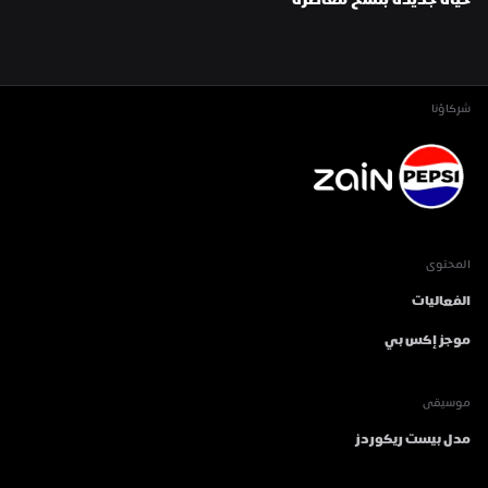
حياة جديدة بنسخ معاصرة
شركاؤنا
المحتوى
الفعاليات
موجز إكس بي
موسيقى
مدل بيست ريكوردز