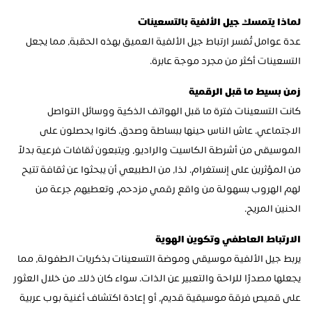
لماذا يتمسك جيل الألفية بالتسعينات
عدة عوامل تُفسر ارتباط جيل الألفية العميق بهذه الحقبة، مما يجعل 
التسعينات أكثر من مجرد موجة عابرة.
زمن بسيط ما قبل الرقمية
كانت التسعينات فترة ما قبل الهواتف الذكية ووسائل التواصل 
الاجتماعي. عاش الناس حينها ببساطة وصدق. كانوا يحصلون على 
الموسيقى من أشرطة الكاسيت والراديو، ويتبعون ثقافات فرعية بدلاً 
من المؤثرين على إنستغرام. لذا، من الطبيعي أن يبحثوا عن ثقافة تتيح 
لهم الهروب بسهولة من واقع رقمي مزدحم، وتعطيهم جرعة من 
الحنين المريح.
الارتباط العاطفي وتكوين الهوية
يربط جيل الألفية موسيقى وموضة التسعينات بذكريات الطفولة، مما 
يجعلها مصدرًا للراحة والتعبير عن الذات. سواء كان ذلك من خلال العثور 
على قميص فرقة موسيقية قديم، أو إعادة اكتشاف أغنية بوب عربية 