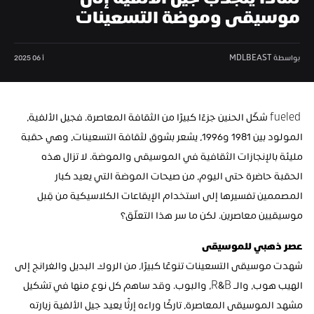
لماذا ينجذب جيل الألفية إلى 
موسيقى وموضة التسعينات
بواسطة MDLBEAST
أ 06 2025
 fueled شكّل الحنين جزءًا كبيرًا من الثقافة المعاصرة. فجيل الألفية، 
المولود بين 1981 و1996، يشعر بشوق لثقافة التسعينات، وهي حقبة 
مليئة بالإنجازات الثقافية في الموسيقى والموضة. لا تزال هذه 
الحقبة حاضرة حتى اليوم، من صيحات الموضة التي يعيد كبار 
المصممين تفسيرها إلى استخدام الإيقاعات الكلاسيكية من قِبل 
موسيقيين معاصرين. لكن ما سر هذا التعلّق؟
عصر ذهبي للموسيقى
شهدت موسيقى التسعينات تنوعًا كبيرًا، من الروك البديل والغرانج إلى 
الهيب هوب، والـ R&B، والبوب. وقد ساهم كل نوع منها في تشكيل 
مشهد الموسيقى المعاصرة، تاركًا وراءه إرثًا يعيد جيل الألفية زيارته 