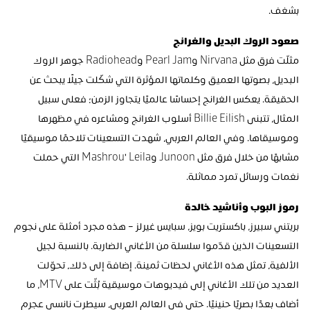
بشغف.
صعود الروك البديل والغرانج
مثلّت فرق مثل Nirvana وPearl Jam وRadiohead جوهر الروك 
البديل، بصوتها العميق وكلماتها المؤثرة التي شكّلت جيلًا يبحث عن 
الحقيقة. يعكس الغرانج إحساسًا عالميًا يتجاوز الزمن؛ فعلى سبيل 
المثال، تتبنى Billie Eilish أسلوب الغرانج ومشاعره في مظهرها 
وموسيقاها. وفي العالم العربي، شهدت التسعينات تلاحمًا موسيقيًا 
مشابهًا من خلال فرق مثل Junoon وMashrou' Leila التي حملت 
نغمات ورسائل تمرد مماثلة.
رموز البوب وأناشيد خالدة
بريتني سبيرز، باكستريت بويز، سبايس غيرلز – هذه مجرد أمثلة على نجوم 
التسعينات الذين قدّموا سلسلة من الأغاني الضاربة. بالنسبة لجيل 
الألفية، تمثل هذه الأغاني لحظات ثمينة. إضافة إلى ذلك، تحوّلت 
العديد من تلك الأغاني إلى فيديوهات موسيقية بُثّت على MTV، ما 
أضاف بعدًا بصريًا حنينيًا. حتى في العالم العربي، سيطرت نانسي عجرم 