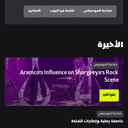
صناعة الموسيقى
ثقافة فن البوب
الفنانين
الأخيرة
صناعة الموسيقى
Aramco's Influence on Shargeeya's Rock 
Scene
اقرأ الآن
صناعة الموسيقى
عاصفة رملية وإطارات تتفحّط