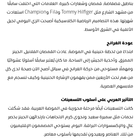
بناطيل فضفاضة، قمصان وشعارات كبيرة. العلامات التي اختفت سابقًا 
من مشهد الشارع مثل Tommy Hilfiger وFila وChampion استعادت 
شهرتها. هذه التصاميم الرياضية الكلاسيكية أصبحت الزي اليومي لجيل 
الألفية في الشرق الأوسط.
عودة الغرانج
ابتداءً من لحظة حنينية في الموضة، عادت القمصان الفلانيل، الجينز 
الممزق، وأحذية الجيش إلى الساحة. ما كان يُعتبر سابقًا أسلوبًا عشوائيًا 
ومهملًا مستوحى من حركة الغرانج في سياتل أصبح الآن صيحة لدى كل 
من هم تحت الأربعين ممن يفهمون الإشارة الحنينية وكيف تنسجم مع 
ملابسهم العصرية.
التأثير العربي على أسلوب التسعينات
كانت التسعينات أيضًا مرحلة محورية في الموضة العربية. فقد شكّلت 
نجمات مثل سميرة سعيد ونجوى كرم الاتجاهات بارتدائهن الجينز بخصر 
عالٍ والإكسسوارات البراقة. اليوم، يستوحي المصممون الإقليميون 
من تلك العناصر ويعيدون تقديمها بأسلوب معاصر.