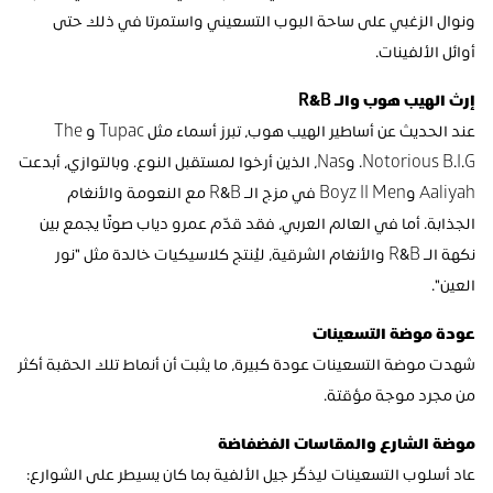
ونوال الزغبي على ساحة البوب التسعيني واستمرتا في ذلك حتى 
أوائل الألفينات.
إرث الهيب هوب والـ R&B
عند الحديث عن أساطير الهيب هوب، تبرز أسماء مثل Tupac وThe 
Notorious B.I.G. وNas، الذين أرخوا لمستقبل النوع. وبالتوازي، أبدعت 
Aaliyah وBoyz II Men في مزج الـ R&B مع النعومة والأنغام 
الجذابة. أما في العالم العربي، فقد قدّم عمرو دياب صوتًا يجمع بين 
نكهة الـ R&B والأنغام الشرقية، ليُنتج كلاسيكيات خالدة مثل "نور 
العين".
عودة موضة التسعينات
شهدت موضة التسعينات عودة كبيرة، ما يثبت أن أنماط تلك الحقبة أكثر 
من مجرد موجة مؤقتة.
موضة الشارع والمقاسات الفضفاضة
عاد أسلوب التسعينات ليذكّر جيل الألفية بما كان يسيطر على الشوارع: 