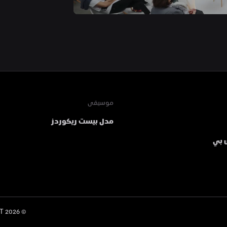
موسيقى
مدل بيست ريكوردز
 بي
 MDLBEAST
2026
© 