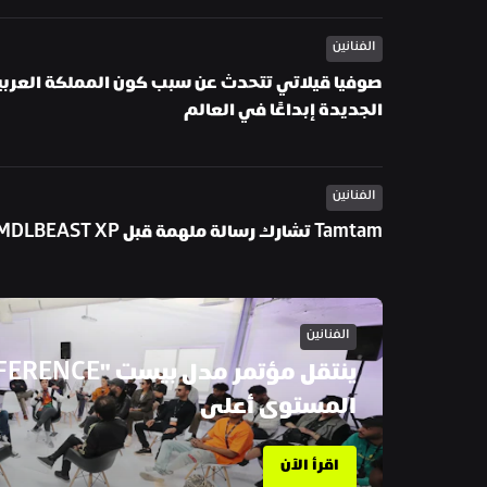
الفنانين
الجديدة إبداعًا في العالم
الفنانين
Tamtam تشارك رسالة ملهمة قبل MDLBEAST XP
الفنانين
المستوى أعلى
اقرأ الآن