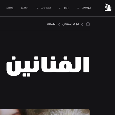
فعاليات
راديو
مساحات
المتجر
 أونكس
موجز إكس بي
الفنانين
الفنانين