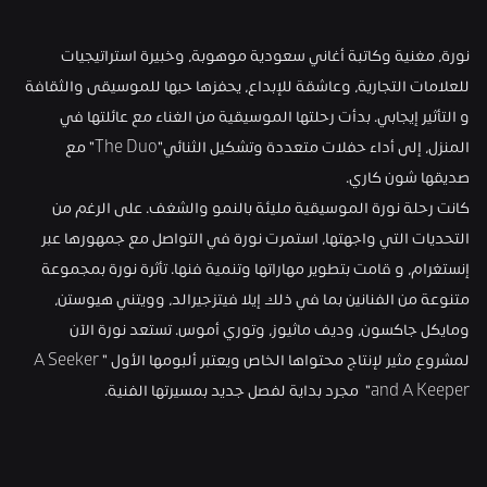
نورة، مغنية وكاتبة أغاني سعودية موهوبة، وخبيرة استراتيجيات 
للعلامات التجارية، وعاشقة للإبداع، يحفزها حبها للموسيقى والثقافة 
و التأثير إيجابي. بدأت رحلتها الموسيقية من الغناء مع عائلتها في 
المنزل، إلى أداء حفلات متعددة وتشكيل الثنائي"The Duo" مع 
صديقها شون كاري. 
كانت رحلة نورة الموسيقية مليئة بالنمو والشغف. على الرغم من 
التحديات التي واجهتها، استمرت نورة في التواصل مع جمهورها عبر 
إنستغرام، و قامت بتطوير مهاراتها وتنمية فنها. تأثرة نورة بمجموعة 
متنوعة من الفنانين بما في ذلك إيلا فيتزجيرالد، وويتني هيوستن، 
ومايكل جاكسون، وديف ماثيوز، وتوري أموس. تستعد نورة الآن 
لمشروع مثير لإنتاج محتواها الخاص ويعتبر ألبومها الأول "A Seeker 
and A Keeper"  مجرد بداية لفصل جديد بمسيرتها الفنية.