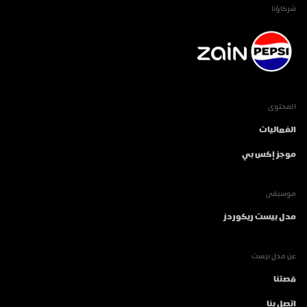
شركاؤنا
المحتوى
الفعاليات
موجز إكس بي
موسيقى
مدل بيست ريكوردز
عن مدل بيست
قصتنا
اتصل بنا