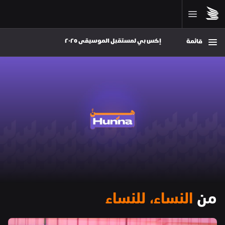
إكس بي لمستقبل الموسيقى ٢٠٢٥ 
قائمة
من 
النساء، للنساء