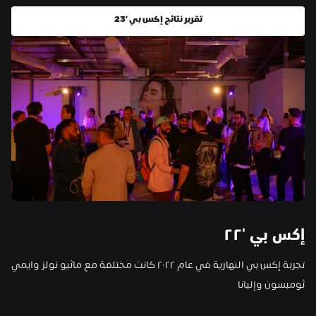
تقرير نتائج إكس بي '23
إكس بي '
٢٢
تجربة إكس بي النهارية في عام ٢٠٢٢ كانت مختلفة مع ماثيو نولز وآيمي 
ثومبسون وإليانا