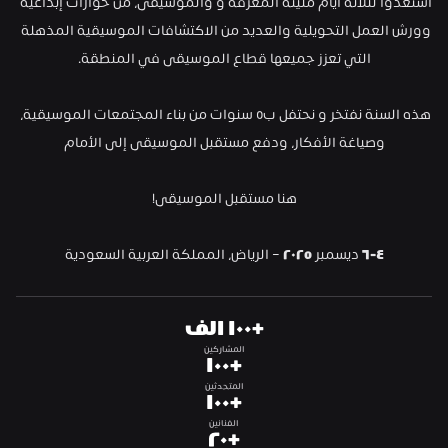
استعدوا لثلاثة أيام مليئة المعرفة و والموسيقى، من حوارات إبداعية 
وورش العمل التحويلية والعديد من الاكتشافات الموسيقية المذهلة 
التي تعزز جميعها قطاع الموسيقى في المنطقة.
هذه السنة نفتخر و نحتفل ب٥ سنوات من بناء المجتمعات الموسيقية، 
وصياغة الأفكار، ودفع مستقبل الموسيقى إلى الأمام
هنا مستقبل الموسيقى!
٤-٦
 ديسمبر 
٢٠٢٥
 – الرياض، المملكة العربية السعودية
+١٠٠ الف
المشاركين
+١٠٠
المتحدثين
+١٠٠
الفنانين
+٢٠