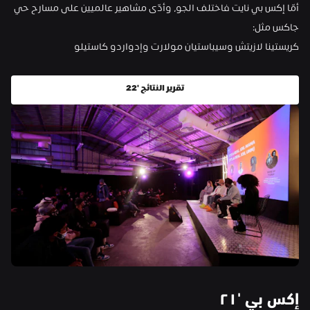
أمّا إكس بي نايت فاختلف الجو، وأدّى مشاهير عالميين على مسارح حي 
جاكس مثل:
كريستينا لازيتش وسيباستيان مولارت وإدواردو كاستيلو
تقرير النتائج '22
إكس بي '
٢١