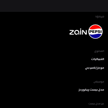
شركاؤنا
المحتوى
الفعاليات
موجز إكس بي
موسيقى
مدل بيست ريكوردز
عن مدل بيست