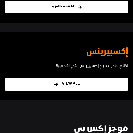
اكتشف المزيد
إكسبيرينس
اطّلع على جميع إكسبيرينس التي نقدمها!
VIEW ALL
موجز إكس بي