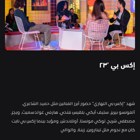
إكس بي '
شهد "إكس بي النهاري" حضور أبرز الفنانين مثل حميد الشاعري، 
ألفونسو بيريز، ستيف أيكي، بلقيس فتحي، هارفي غولدسميث، ويچز، 
مصطفى شريح، توكي مونستا، أوتلاندش، ومؤيد بينما إكس بي نايت 
كان مع نجوم مثل تيناروين، زينة، والوالي