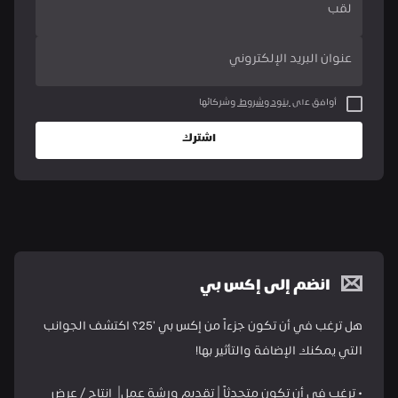
لقب
عنوان البريد الإلكتروني
أوافق على 
 بنود وشروط 
 وشركائها
اشترك
انضم إلى إكس بي
هل ترغب في أن تكون جزءاً من إكس بي '25؟ اكتشف الجوانب 
التي يمكنك الإضافة والتأثير بها!
• ترغب في أن تكون متحدثاً | تقديم ورشة عمل|  إنتاج / عرض 