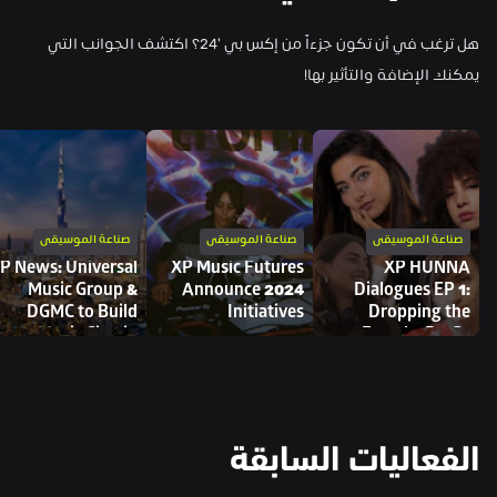
هل ترغب في أن تكون جزءاً من إكس بي '24؟ اكتشف الجوانب التي 
يمكنك الإضافة والتأثير بها!
صناعة الموسيقى
صناعة الموسيقى
صناعة الموسيقى
XP Music Futures 
XP HUNNA 
Music Group & 
Announce 2024 
Dialogues EP 1: 
DGMC to Build 
Initiatives
Dropping the 
'Music City' in 
‘Female’ Prefix 
Dubai
Before ‘Artist’
الفعاليات السابقة