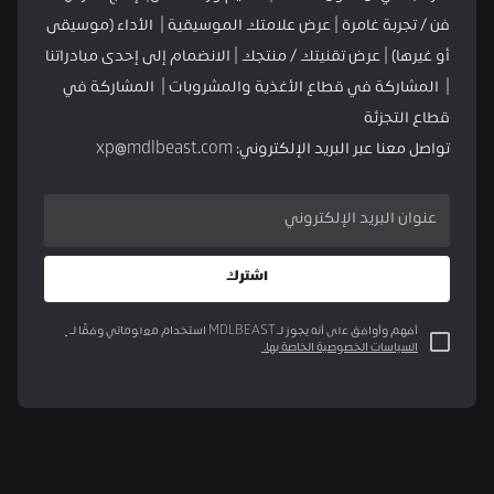
فن / تجربة غامرة | عرض علامتك الموسيقية |  الأداء (موسيقى 
أو غيرها) | عرض تقنيتك / منتجك | الانضمام إلى إحدى مبادراتنا 
|  المشاركة في قطاع الأغذية والمشروبات |  المشاركة في 
قطاع التجزئة
تواصل معنا عبر البريد الإلكتروني: xp@mdlbeast.com
عنوان البريد الإلكتروني
اشترك
أفهم وأوافق على أنه يجوز لـ MDLBEAST استخدام معلوماتي وفقًا لـ 
السياسات الخصوصية الخاصة بها. 