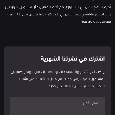
أُقيم برنامج إكس بي ٢١ النهاري مع أهم الفنانين مثل أكسويل، سويز بيتز 
وسيلڤاتور قاناتشي بينما إكس بي نايت كان معنا فنانين مثل بانا، حمزة 
هوساوي و وو هين
اشترك في نشرتنا الشهرية
واكب آخر الأخبار والمستجدات والفعاليات في مؤتمر إكس بي 
لمستقبل الموسيقى وذلك من خلال الاشتراك في نشرتنا 
الإخبارية. اشترك الآن ليصلك كل جديد!
الاسم الأول