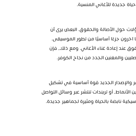
ياة جديدة للأغاني المنسية.
رغم الفوائد الفنية والتجارية، تثير هذه الإصدارات تساؤلات حول الأصالة والحقوق. البعض يرى أن 
ها آخرون جزءًا أساسيًا من تطور الموسيقى.
قانونيًا، يجب على الفنانين الحصول على إذن ودفع حقوق عند إعادة غناء الأغاني. ومع ذلك، فإن 
صليين والمغنين الجدد من نجاح الكوفر.
بينما تستمر الموسيقى في التطور، تبقى فنون الكوفر والإصدار الجديد قوة أساسية في تشكيل 
الصناعة. سواء من خلال تفسيرات حنينية، أو تحولات بين الأنماط، أو تريندات تنتشر عبر وسائل التواصل 
سيكية نابضة بالحياة ومثيرة لجماهير جديدة.