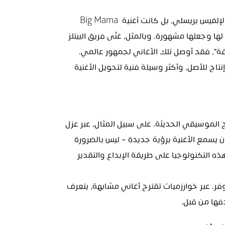
على سبيل المثال، لم تكن أغنية "Hound Dog" أصلية لإلفيس بريسلي، بل كانت أغنية Big Mama 
Thornton، وكل ما فعله بريسلي هو تقديم تفسيره لها وجعلها مشهورة. وبالمثل، غنّى فريق البيتلز 
في بداياته أغاني R&B أمريكية، ورغم انتقادات "السرقة"، فقد أوصل تلك الأغاني لجمهور عالمي. 
ومع مرور الوقت، أصبح الهدف من الكوفر أقل إعادة إنتاج للأصل، وأكثر وسيلة فنية لتحويل الأغنية 
أصبح بالإمكان إعادة إنتاج الأغاني بفضل تقنيات الإنتاج الموسيقي الحديثة. على سبيل المثال، عبر عزل 
الصوت والوصول إلى الآلات المصاحبة، يمكن للمنتج أن يسمع الأغنية برؤية جديدة – ليس بالضرورة 
بتغيير الصوت، بل بإعادة إنتاجه بطريقة مختلفة. تؤثر هذه التكنولوجيا على طريقة الإبداع والتقدير 
كما أن منصات البث غيّرت من طريقة انتشار أغاني الكوفر. عبر خوارزميات تقترح أغاني مشابهة، يتعرف 
دفها من قبل.