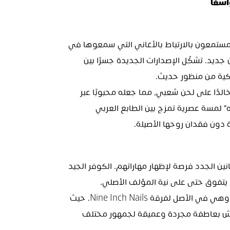
سعًا
السبب الرئيسي لازدهار الكوفرات هو الحنين. يشعر المستمعون بالارتباط بالأغاني التي سمعوها في 
الماضي، لكن لمسة جديدة تجعلهم متحمسين لها من جديد. تشكّل الإصدارات الجديدة جسرًا بين 
يكية من منظور حديث.
على سبيل المثال، أضفت فيروز في "يا أنا يا أنا" سحرًا خالدًا على لحن شعبي، مما جعله محبوبًا عبر 
الأجيال. وبالمثل، أعطت نانسي عجرم في "أخاصمك آه" لمسة عصرية تمزج بين الطابع العربي 
ة دون فقدان روحها الأصيلة.
الكوفرات ليست مجرد استنساخ للحنين. إنها تمنح الفنانين الجدد فرصة لإظهار مهاراتهم. الكوفر الجيد 
ة، يتفوق حتى على نية المؤلف الأصلي.
فكّر في نسخة Johnny Cash لأغنية "Hurt" (2002)، وهي في الأصل لفرقة Nine Inch Nails. حيث 
كانت النسخة الأصلية صناعية الطابع، جاءت نسخة كاش بعاطفة مجردة وعميقة لجمهور مختلف 