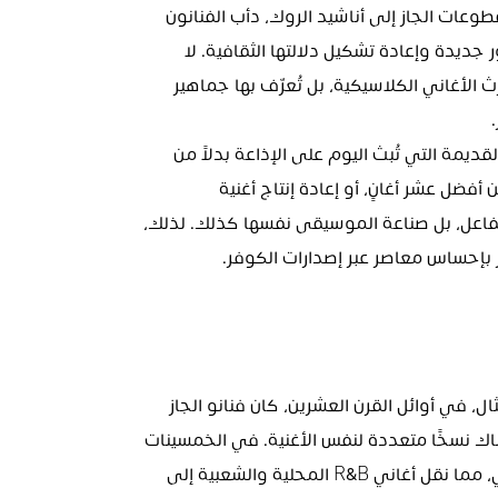
لطالما كان تطور الموسيقى مرهونًا بالتجديد. من مقطوعات الجاز إلى أناشيد الروك، دأب الفنانون 
على إعادة تفسير الأغاني الموجودة، ونقلها إلى عصور جديدة وإعادة تشكيل دلالتها الثقافية. لا 
تقتصر الإصدارات الجديدة وأغاني الكوفر على حفظ إرث الأغاني الكلاسيكية، بل تُعرّف بها جماهير 
هذا ليس جديدًا؛ فكر في النسخ الصوتية من الأغاني القديمة التي تُبث اليوم على الإذاعة بدلاً من 
الأصلية، أو في الريمكس الراقص لأغنية كانت من ضمن أفضل عشر أغانٍ، أو إعادة إنتاج أغنية 
كلاسيكية بشكل بالاد روك. ليس الجمهور فقط من يتفاعل، بل صناعة الموسيقى نفسها كذلك. لذلك، 
 بإحساس معاصر عبر إصدارات الكوفر.
لطالما تمت إعادة غناء الأغاني لعقود. على سبيل المثال، في أوائل القرن العشرين، كان فنانو الجاز 
والبلوز يعيدون أداء أغاني بعضهم البعض لدرجة أن هناك نسخًا متعددة لنفس الأغنية. في الخمسينات 
والستينات، بدأ فنانو الروك والبوب بإعادة غناء الأغاني، مما نقل أغاني R&B المحلية والشعبية إلى 