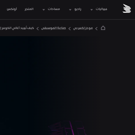
فعاليات
راديو
مساحات
المتجر
 أونكس
موجز إكس بي
صناعة الموسيقى
كيف تُعيد أغاني الكوفر إح