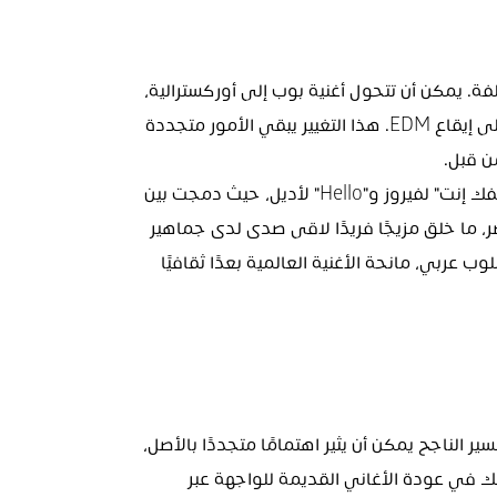
تتيح الإصدارات الجديدة نقل الأغنية بين الأنماط المختلفة. يمكن أن تتحول أغنية بوب إلى أوركسترالية، 
أو تتحول أغنية كانتري إلى روك، أو تنتقل أغنية R&B إلى إيقاع EDM. هذا التغيير يبقي الأمور متجددة 
ن قبل.
مثال رائع على ذلك هو مزيج Noel Kharman بين "كيفك إنت" لفيروز و"Hello" لأديل، حيث دمجت بين 
النوستالجيا العربية الكلاسيكية والبوب الغربي المعاصر، ما خلق مزيجًا فريدًا لاقى صدى لدى جماهير 
قديمة وجديدة. وبالمثل، أعادت تصور "Shallow" بأسلوب عربي، مانحة الأغنية العالمية بعدًا ثقافيًا 
تملك الإصدارات الجديدة إمكانيات تجارية كبيرة. فالتفسير الناجح يمكن أن يثير اهتمامًا متجددًا بالأصل، 
مما يرفع أرقام البث والمبيعات لكلا الفنانين. يتضح ذلك في عودة الأغاني القديمة للواجهة عبر 