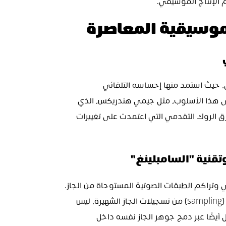
الإنتاج الموسيقي.
الموسيقية المعاصرة
كان للجاز تأثير كبير على تطور موسيقى الروك آند رول، حيث استمد منها إحساسه التلقائي 
والارتجالي. العديد من رواد الروك الأوائل اعتمدوا على هذا الأسلوب، مثل جيمي هندريكس، الذي 
اشتهر بعزف صولوهات غيتار مطولة، بالإضافة إلى فرق الروك التقدمي التي اعتمدت على تغييرات 
تقنية "السامبلينغ"
يستمد الهيب هوب طابعه المميز من التعقيد الإيقاعي وتراكم الطبقات الصوتية المستوحاة من الجاز. 
يعتمد العديد من منتجي الهيب هوب على أخذ عينات (sampling) من تسجيلات الجاز الشهيرة، ليس 
فقط من حيث الآلات الموسيقية والأنماط الصوتية، بل أيضًا عبر دمج جوهر الجاز نفسه داخل 