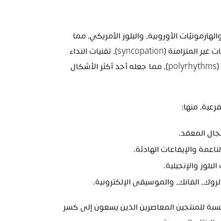
وُلد الجاز من مزيج بين التقاليد الموسيقية الأفريقية، والهارمونيّات الأوروبية، والبلوز الأمريكي، مما 
منح هذا النوع الموسيقي طابعًا فريدًا يتميز بـ الإيقاعات غير المتزامنة (syncopation)، تقنيات النداء 
والاستجابة (call-and-response)، والتعدد الإيقاعي (polyrhythms)، مما جعله أحد أكثر الأشكال 
رعية، منها:
هذا التطور المستمر جعل الجاز مصدرًا غنيًا للإلهام بالنسبة للمنتجين المعاصرين الذين يسعون إلى كسر 