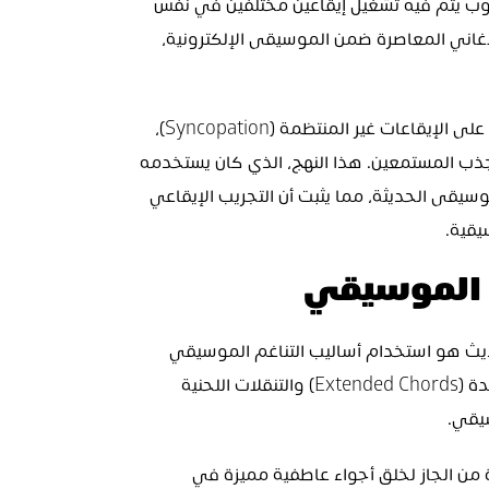
الابتكارات تعدد الإيقاعات (Polyrhythms)، وهو أسلوب يتم فيه تشغيل إيقاعين مختلفين في نفس 
الوقت، وهو ما أصبح عنصرًا أساسيًا في العديد من الأغاني المعاصرة ضمن الموسيقى الإلكترونية، 
إضافةً إلى ذلك، يعتمد العديد من الفنانين المعاصرين على الإيقاعات غير المنتظمة (Syncopation)، 
حيث يتم تأخير أو تقديم النغمات بشكل غير متوقع لجذب المستمعين. هذا النهج، الذي كان يستخدمه 
أساطير الجاز لإشراك جمهورهم، لا يزال مؤثرًا في الموسيقى الحديثة، مما يثبت أن التجريب الإيقاعي 
يقية.
م الموسيقي
أحد أعظم إسهامات الجاز في الإنتاج الموسيقي الحديث هو استخدام أساليب التناغم الموسيقي 
المتقدمة. حيث اشتهر الجاز بتوظيف الأكوردات الممتدة (Extended Chords) والتنقلات اللحنية 
اليوم، يستفيد المنتجون من هذه التراكيب المستوحاة من الجاز لخلق أجواء عاطفية مميزة في 