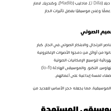
الإيقاعات. على سبيل المثال، ساهم منتجون مثل جي ديلا (J Dilla)، مادليب (Madlib)، وكندريك لامار 
(Kendrick Lamar) في جعل صوت الهيب هوب أكثر عمقًا وغنىً موسيقيًا بفضل تأثيرات الجاز 
صميم الصوتي
لطالما كان صانعو الموسيقى الإلكترونية مفتونين بعناصر الارتجال والابتكار الصوتي في الجاز. كبار 
موسيقيي الجاز مثل هيربي هانكوك ومايلز ديفيس كانوا من أوائل من دمجوا الأصوات الإلكترونية 
مع آلات الجاز، حيث استخدموا السينثسايزر والآلات الكهربائية لتوسيع الإمكانيات الصوتية 
لموسيقاهم. ونتيجة لذلك، أصبح العديد من منتجي الهاوس، التكنو، والموسيقى الهادئة (lo-fi) 
ضفاء لمسة إبداعية على أعمالهم.
يستمر تأثير الجاز في التغلغل داخل العديد من الأنواع الموسيقية، مما يجعله حجر الأساس للعديد من 