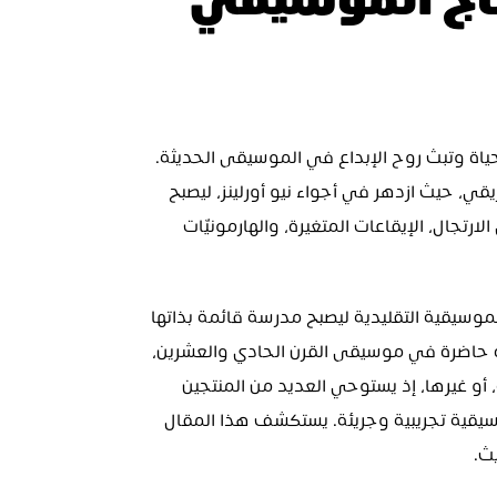
تأثير الجاز على الإنتاج الموسيقي 
الجاز ليس مجرد نوع موسيقي، بل هو تجربة تنبض بالحياة وتبث روح الإبداع في الموسيقى الحديثة. 
نشأ في القرن العشرين داخل المجتمع الأمريكي الأفريقي، حيث ازدهر في أجواء نيو أورلينز، ليصبح 
أكثر من مجرد موسيقى، بل لغة اجتماعية تعتمد على الارتجال، الإيقاعات المتغيرة، والهارمونيّات 
نشأ الجاز من البلوز والراغتايم، لكنه تجاوز التصنيفات الموسيقية التقليدية ليصبح مدرسة قائمة بذاتها 
في التأليف والتوزيع الموسيقي. واليوم، تظل عناصره حاضرة في موسيقى القرن الحادي والعشرين، 
سواء في الروك، الهيب هوب، الموسيقى الإلكترونية، أو غيرها، إذ يستوحي العديد من المنتجين 
والفنانين المعاصرين أساليب الجاز من خلال تجارب موسيقية تجريبية وجريئة. يستكشف هذا المقال 
ث.