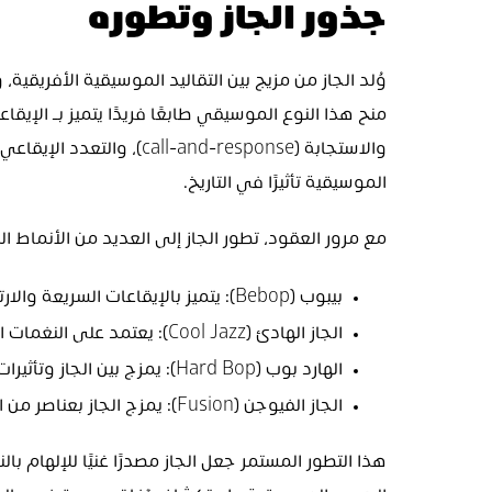
جذور الجاز وتطوره
الموسيقية تأثيرًا في التاريخ.
مع مرور العقود، تطور الجاز إلى العديد من الأنماط الف
بيبوب (Bebop): يتميز بالإيقاعات السريعة والارتجال المعقد.
الجاز الهادئ (Cool Jazz): يعتمد على النغمات الناعمة والإيقاعات الهادئة.
الهارد بوب (Hard Bop): يمزج بين الجاز وتأثيرات البلوز والإنجيلية.
الجاز الفيوجن (Fusion): يمزج الجاز بعناصر من الروك، الفانك، والموسيقى الإلكترونية.