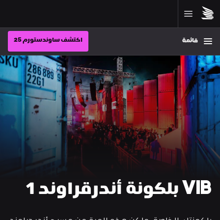
اكتشف ساوندستورم 25
قائمة
VIB بلكونة أندرقراوند 1