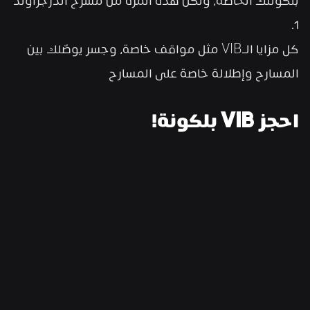
بلكونتك الخاصة، ولكن هذه المرة من مسرح أندرجراوند 
1.
كل مزايا الـVIB مثل مواقف خاصة، وجسر يوصّلك بين 
المسارح وإطلالة خاصة على المسارح
احجز VIB بلكونة!