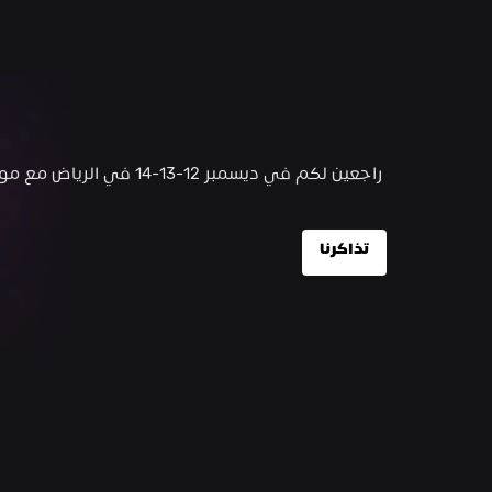
 راجعين لكم في ديسمبر 12-13-14 في الرياض مع موسيقى جديدة ولاين أب ناري
تذاكرنا