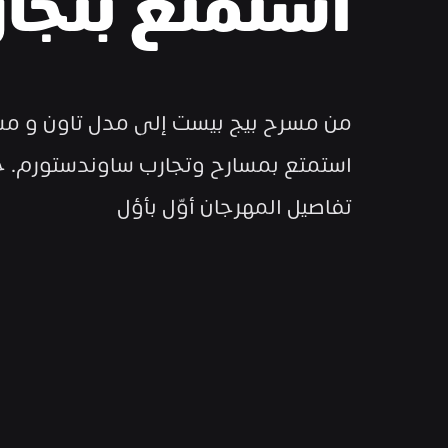
استمتع بتجا
تفاصيل المهرجان أوّل بأؤل