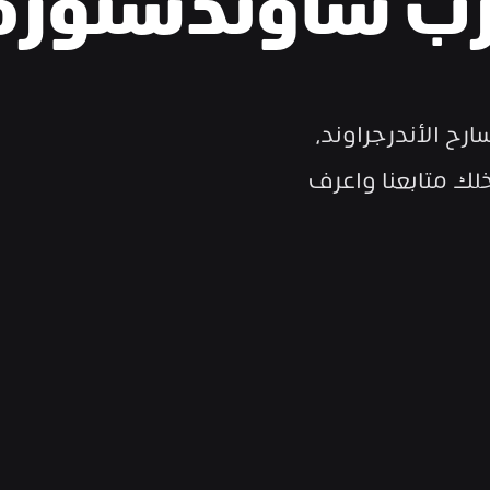
رب ساوندستور
من مسرح بيج بيست إلى مدل تاون و مسارح الأندرجراوند، 
استمتع بمسارح وتجارب ساوندستورم. خلك متابعنا واعرف 