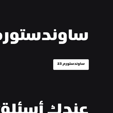
ساوندستورم 3
ساوندستورم 23
عندك أسئلة؟