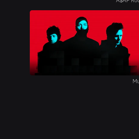
A$AP Ro
M