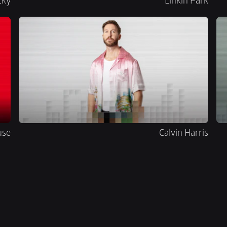
cky
Linkin Park
use
Calvin Harris