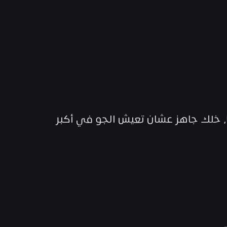
راجعين لكم بأصوات مختلفة وجو مختلف مع أكثر من ٢٠٠ فنان من حول العالم في مسارحنا، خلك جاهز عشان تعيش الجو في أكبر 