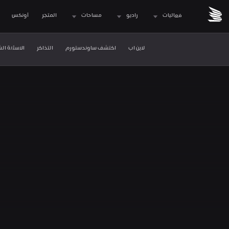
فعاليات
راديو
مساحات
المتجر
 أونكس
لاين اب
اكتشف ساوندستورم
التذاكر
الاسئلة ال