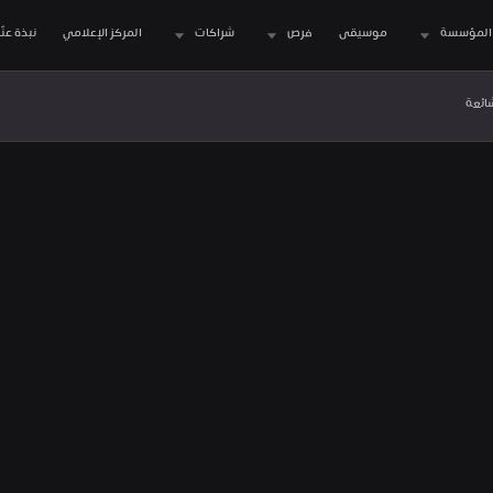
المؤسسة
موسيقى
فرص
شراكات
المركز الإعلامي
نبذة عنّا
شائعة