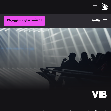
اكتشف ساوندستورم 25
قائمة
VIB