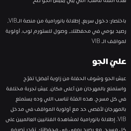
هذه الفئة تناسب: اللي يبي يعيش الجو صح
باختصار: دخول سريع، إطلالة بانورامية من منصة الـVIB، 
رصيد يومي في محفظتك، وصول للستورم لوب، أولوية 
لمواقف الـ VIB
عليّ الجو
عيش الجو وشوف الحفلة من زاوية أفضل! تفرّج 
واستمتع بالمهرجان من أعلى مكان، عيش تجربة مختلفة 
في كل مسرح. هذه الفئة تناسب اللي وده يستمتع 
بالمهرجان لأقصى حد مع أولوية المواقف في مدخل 
VIB. إطلالة بانورامية لمشاهدة الفنانيين العالميين على 
كل مسرح. مع رصيد يومي في محفظتك تقدر تصرفه 