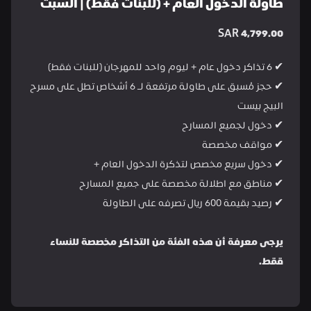
طاولة الدخول العام + (للبنات فقط) | السبت
SAR 4,799.00
✔ 6 تذاكر دخول عام + ليوم واحد للمهرجان (للبنات فقط)
✔ حجز مُسبق على طاولة مرتفعة لـ 6 أشخاص تطل على مسرح 
البيج بيست
✔ دخول لجميع المسارح
✔ مواقف مخصصة
✔ دخول سريع مخصص لتذكرة الدخول العام +
✔ مناطق مع اطلالة مخصصة على جميع المسارح
✔ رصيد بقيمة 600 ريال تصرفه على الطاولة
يرجى معرفة أن هذه الفئة من التذاكر مخصصة للنساء 
ققط.