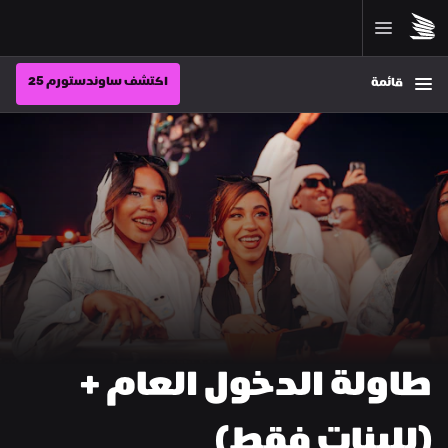
اكتشف ساوندستورم 25
قائمة
طاولة الدخول العام + 
(للبنات فقط)