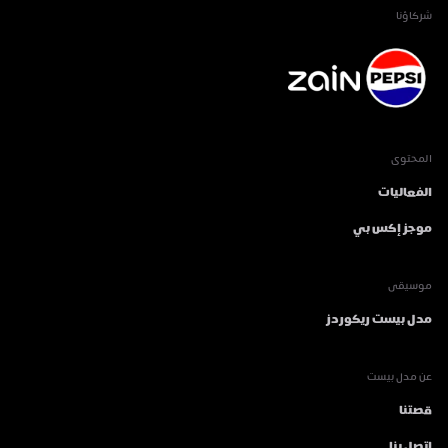
شركاؤنا
المحتوى
الفعاليات
موجز إكس بي
موسيقى
مدل بيست ريكوردز
عن مدل بيست
قصتنا