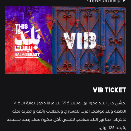
✔︎ مواقف مخصصة لك
VIB TICKET
تمشّى في البلد وحواريها. ولأنك VIB، لك مزايا دخول بوابة الـ VIB 
الخاصة ولك مواقف أقرب للمسارح، وبمطلات رائعة وحصرية لفئة 
تذكرتك. جينا نهز البلد معاكم، لاتنسى تأكل، بيكون معك رصيد محفظة 
بقيمة 125  ريال.