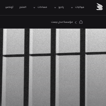
فعاليات
راديو
مساحات
المتجر
 أونكس
مؤسسة مدل بيست