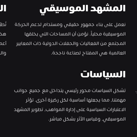
المشهد الموسيقي
ال
نعمل على بناء جمهور حقيقي ومستدام لدعم الحركة 
الموسيقية محلياً. نؤمن أن المساحات التي يخلقها 
ي الفعاليات لمساعدتهم 
المجتمع من الفعاليات والحفلات الدولية ذات المعايير 
العالمية هي المفتاح لصناعة ناجحة.
وال
السياسات
هذا الركن قائم على التفكير المتجدد والمُحفّز للتغيير. 
تشكل السياسات محور رئيسي يتداخل مع جميع جوانب 
نستكشف آخر تطورات التقنية الإبداعية ونسلّط الضوء 
مهمتنا، مما يجعلها أساسية لكل ركيزة أخرى. تؤثر 
الاعتبارات السياسية على إدارة المواهب، تطوير المشهد 
الموسيقي، وقياس الأثر بشكل مباشر.