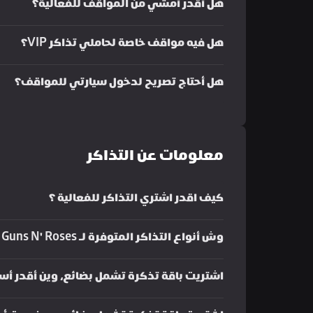
هل أقدر أمشي من المواقف للفعالية؟
هل فيه مواقف خاصة لحاملي تذاكر VIP؟
هل أحتاج تصريح لدخول سيارتي للمواقف؟ 
معلومات عن التذاكر
كيف اقدر اشتري التذاكر للفعالية ؟ 
وش أنواع التذاكر المتوفرة لـ MDLBEAST PRESENTS: Guns N' Roses؟
اشتريت باقة تذكرة تشمل بضائع، وين أقدر أس