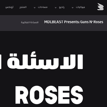
فعاليات
راديو
مساحات
المتجر
 أونكس
MDLBEAST Presents: Guns N' Roses
الاسئلة الشائعة
ROSES