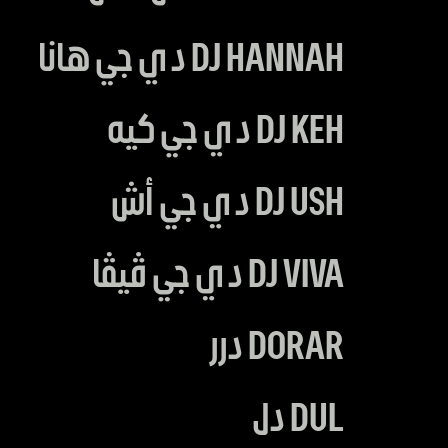
DJ HANNAH دي جي هانا
DJ KEH دي جي كيه
DJ USH دي جي أش
DJ VIVA دي جي ڤيڤا
DORAR درر
DUL دل