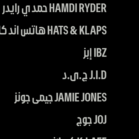
HAMDI RYDER حمدي رايدر
HATS & KLAPS هاتس اند كلابس
IBZ إبز
J.I.D ج.ى.د
JAMIE JONES جيمى جونز
JOJ جوج