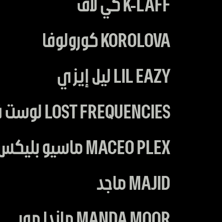
K-LAFF كي لاف
KOROLOVA كورولوفا
LIL EAZY ليل إيزي
LOST FREQUENCIES لوست فريكوينسز
MACEO PLEX ماسيو بليكس
MAJID ماجد
MANDA MOOR ماندا مور