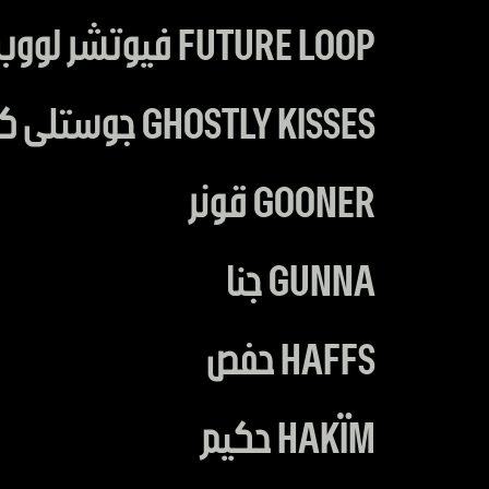
FUTURE LOOP فيوتشر لووب
GHOSTLY KISSES جوستلى كيسز
GOONER قونر
GUNNA جنا
HAFFS حفص
HAKÏM حكيم