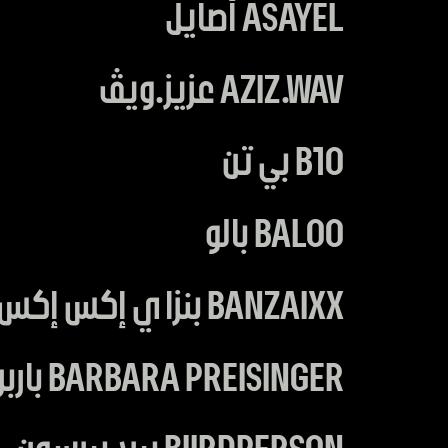
ASAYEL أصايل
AZIZ.WAV عزيز.ويڤ
B10 بي تن
BALOO بالو
BANZAIXX بنزاي إكس إكس
BARBARA PREISINGER باربرا بريسنجر