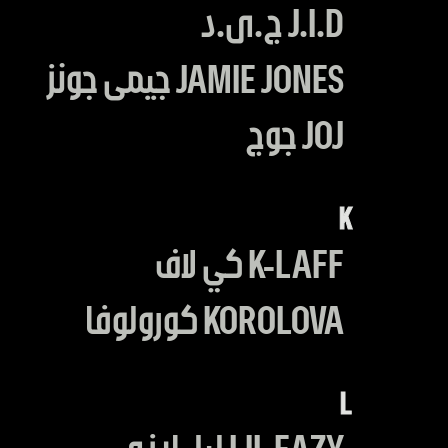
J.I.D ج.ى.د
JAMIE JONES جيمى جونز
JOJ جوج
K
K-LAFF كي لاف
KOROLOVA كورولوفا
L