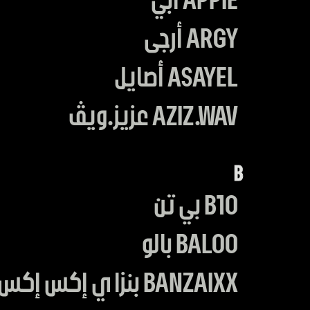
APPIE أبي
ARGY أرجى
ASAYEL أصايل
AZIZ.WAV عزيز.ويڤ
B
B10 بي تن
BALOO بالو
BANZAIXX بنزاي إكس إكس