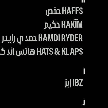
H
HAFFS حفص
HAKÏM حكيم
HAMDI RYDER حمدي رايدر
HATS & KLAPS هاتس اند كلابس
I
IBZ إبز
J