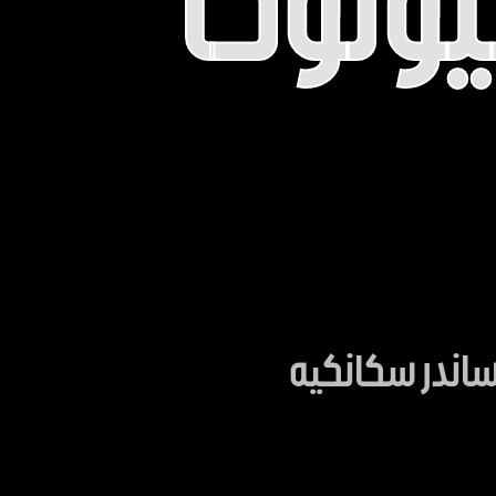
KI
ونوكا