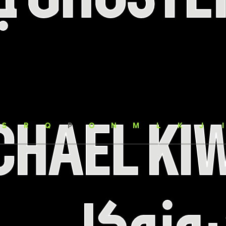
CHAEL KI
M
S
R
Q
P
O
N
M
L
K
J
I