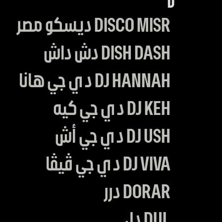
D
DISCO MISR ديسكو مصر
DISH DASH دش داش
DJ HANNAH دي جي هانا
DJ KEH دي جي كيه
DJ USH دي جي أش
DJ VIVA دي جي ڤيڤا
DORAR درر
DUL دل