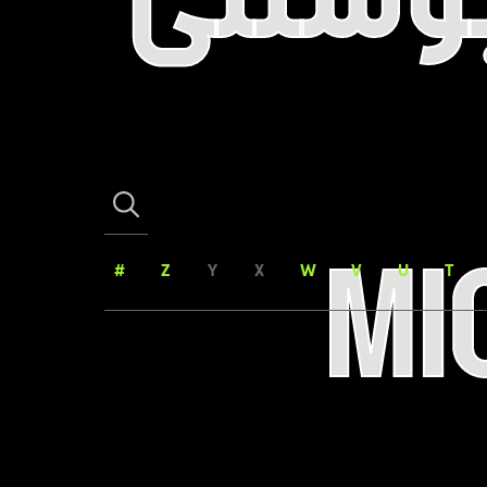
MI
#
Z
Y
X
W
V
U
T