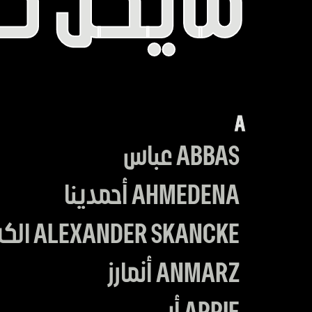
كيسز
WANUKA
مايكل كي
مايكل
A
ABBAS عباس
كيونوكا
AHMEDENA أحمدينا
ALEXANDER SKANCKE الكساندر سكانكيه
ANMARZ أنمارز