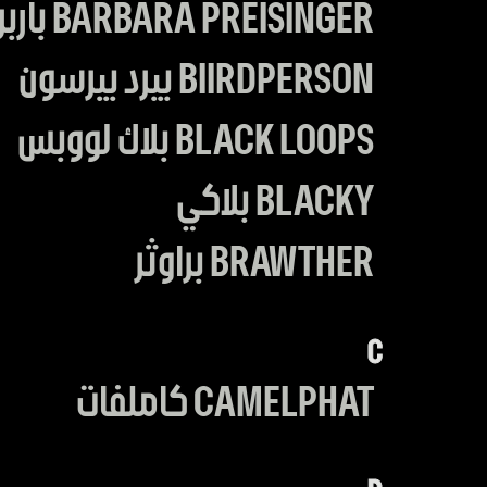
BARBARA PREISINGER باربرا بريسنجر
BIIRDPERSON بيرد بيرسون
BLACK LOOPS بلاك لووبس
BLACKY بلاكي
BRAWTHER براوثر
C
CAMELPHAT كاملفات