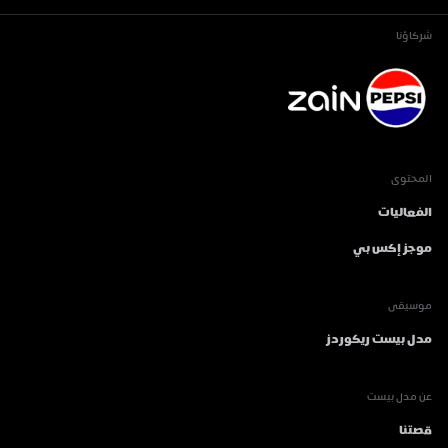
شركاؤنا
المحتوى
الفعاليات
موجز إكس بي
موسيقى
مدل بيست ريكوردز
عن مدل بيست
قصتنا