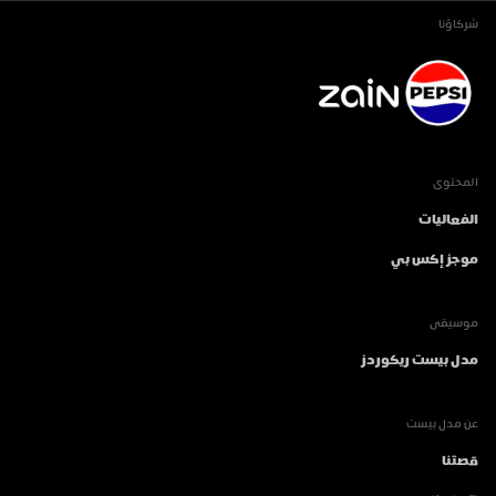
شركاؤنا
المحتوى
الفعاليات
موجز إكس بي
موسيقى
مدل بيست ريكوردز
عن مدل بيست
قصتنا