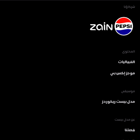
شركاؤنا
المحتوى
الفعاليات
موجز إكس بي
موسيقى
مدل بيست ريكوردز
عن مدل بيست
قصتنا