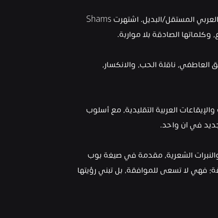
Shams هي صوت صاعد بين الجيل الجديد من البوب العربي المستقل/البديل. اشتهرت Shams 
 وكلماتها الصادقة بلا مواربة.
تستمد أغانيها قوتها من السرد النسوي العميق والعمق العاطفي، ناقلة الحب، والانكسار، 
تمزج Shams بين عناصر البوب الحنينية من التسعينيات والإيقاعات العربية التقليدية، مع أسلوب 
ديد في آن واحد.
تتميز كتاباتها بالمواضيع الثقيلة والقريبة من الواقع، والنبرات الشعرية، مقدمة في صيغة بوب 
تجمع بين الضعف والقوة. Shams لا تهرب من الحقيقة؛ فهي لا تسعى للموافقة، بل تبني رؤيتها 