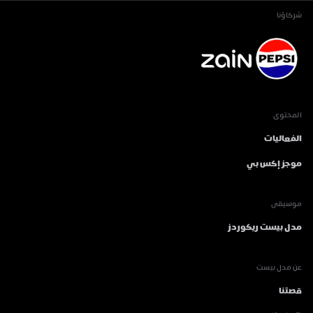
شركاؤنا
المحتوى
الفعاليات
موجز إكس بي
موسيقى
مدل بيست ريكوردز
عن مدل بيست
قصتنا