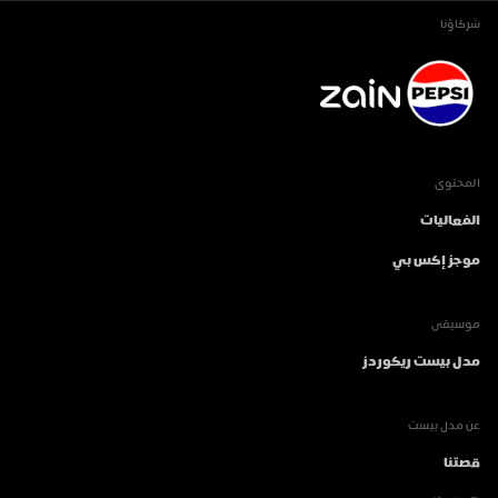
شركاؤنا
المحتوى
الفعاليات
موجز إكس بي
موسيقى
مدل بيست ريكوردز
عن مدل بيست
قصتنا