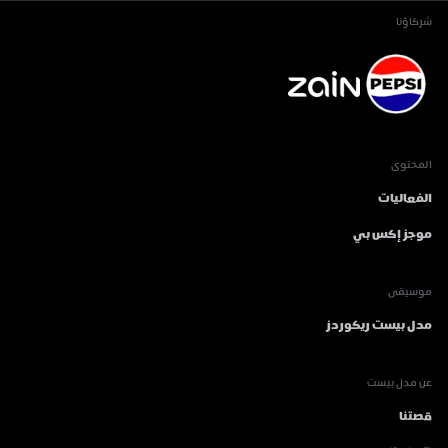
شركاؤنا
المحتوى
الفعاليات
موجز إكس بي
موسيقى
مدل بيست ريكوردز
عن مدل بيست
قصتنا