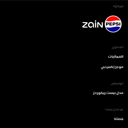
شركاؤنا
المحتوى
الفعاليات
موجز إكس بي
موسيقى
مدل بيست ريكوردز
عن مدل بيست
قصتنا