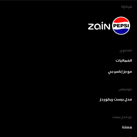
شركاؤنا
المحتوى
الفعاليات
موجز إكس بي
موسيقى
مدل بيست ريكوردز
عن مدل بيست
قصتنا