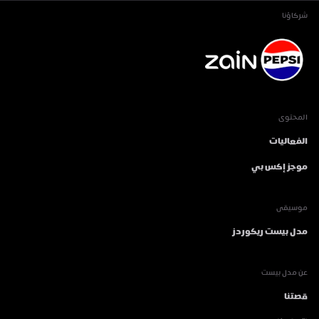
شركاؤنا
المحتوى
الفعاليات
موجز إكس بي
موسيقى
مدل بيست ريكوردز
عن مدل بيست
قصتنا