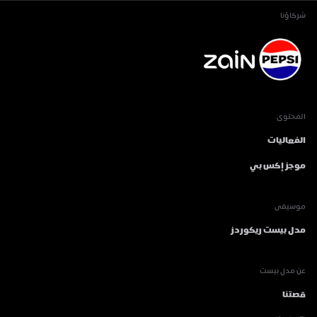
شركاؤنا
المحتوى
الفعاليات
موجز إكس بي
موسيقى
مدل بيست ريكوردز
عن مدل بيست
قصتنا