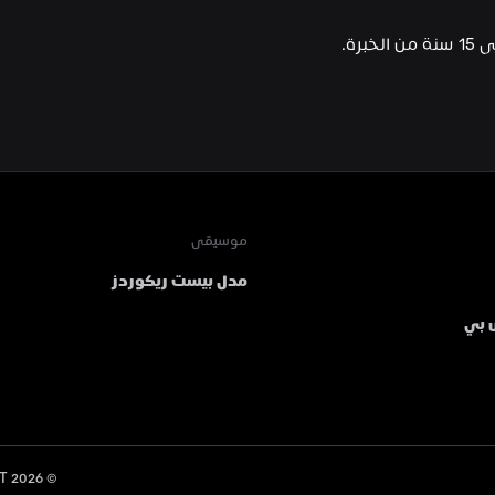
رة.
موسيقى
مدل بيست ريكوردز
 بي
 MDLBEAST
2026
© 