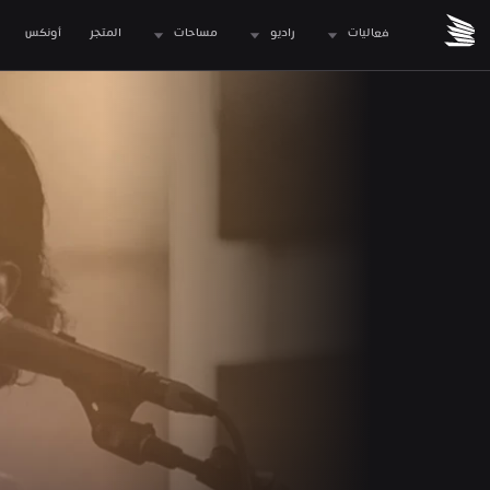
فعاليات
راديو
مساحات
المتجر
 أونكس