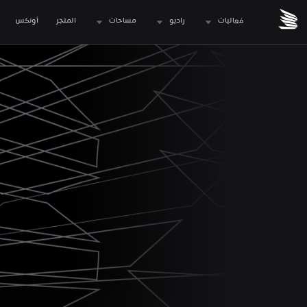
فعاليات
راديو
مساحات
المتجر
 أونكس