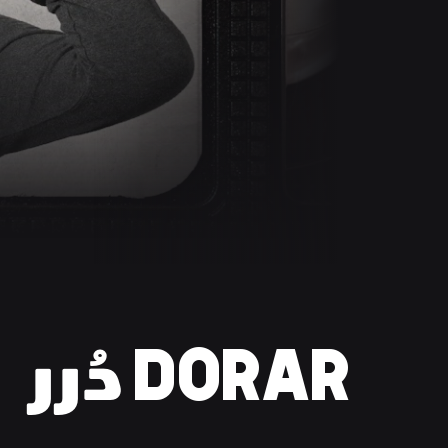
DORAR دُرر