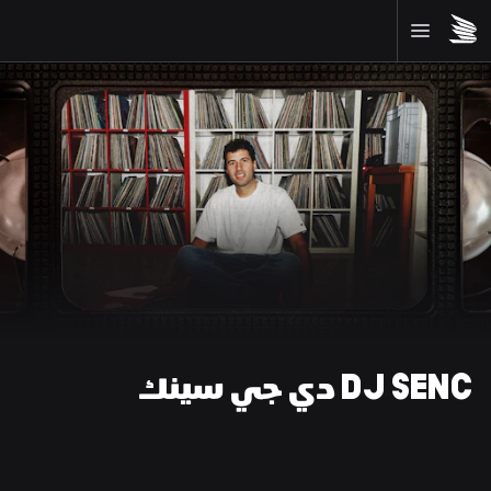
DJ SENC دي جي سينك