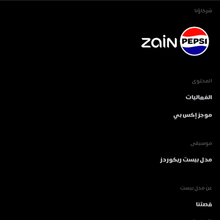
شركاؤنا
المحتوى
الفعاليات
موجز إكس بي
موسيقى
مدل بيست ريكوردز
عن مدل بيست
قصتنا