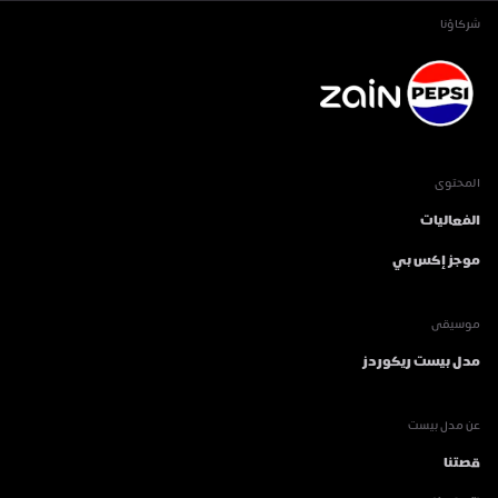
شركاؤنا
المحتوى
الفعاليات
موجز إكس بي
موسيقى
مدل بيست ريكوردز
عن مدل بيست
قصتنا