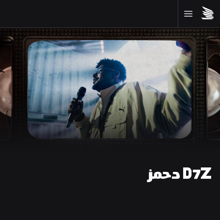
D7Z دحمز