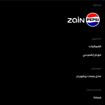
شركاؤنا
المحتوى
الفعاليات
موجز إكس بي
موسيقى
مدل بيست ريكوردز
عن مدل بيست
قصتنا