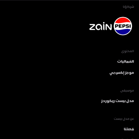
شركاؤنا
المحتوى
الفعاليات
موجز إكس بي
موسيقى
مدل بيست ريكوردز
عن مدل بيست
قصتنا