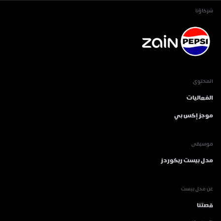
شركاؤنا
المحتوى
الفعاليات
موجز إكس بي
موسيقى
مدل بيست ريكوردز
عن مدل بيست
قصتنا