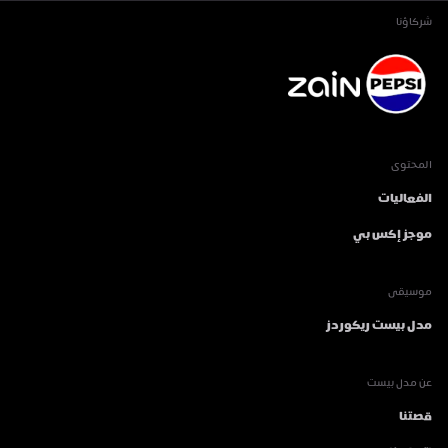
شركاؤنا
المحتوى
الفعاليات
موجز إكس بي
موسيقى
مدل بيست ريكوردز
عن مدل بيست
قصتنا