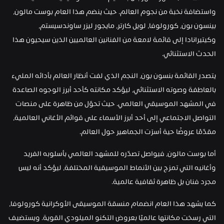
واستضافة نخبة من نجوم العالم. حيث ينضم هذا العام بوست مالون، 
بينسون بون، كورولوفا، لويل كارتر، مايجور ليزر ساوندسيستم، 
وكيتيرانادا إلى قائمة لامعة من الفنانين العالميين الذين سيحيون هذا 
الحدث الاستثنائي.
يتصدر القائمة بنسون بون، النجم الذي لفت أنظار العالم بأدائه المليء 
بالعاطفة وصوته الاستثنائي، ليؤكد مكانته كأحد أبرز الوجوه الصاعدة 
في المشهد الموسيقي العالمي. حيث تحوّل من ظاهرة على منصات 
التواصل الاجتماعي إلى أحد أبرز الأسماء على قوائم الأغاني العالمية، 
مقدّمًا عروضًا حية أسرَت الجماهير حول العالم.
أما بوست مالون، فيواصل تصدّره للمشهد العالمي بأسلوبه الفريد 
وأغانيه التي تمزج بين الأنماط الموسيقية المختلفة، ليؤكد أنه ليس 
مجرد فنان بل ظاهرة ثقافية عالمية.
كما يشهد هذا العام انضمام منسقة الموسيقى الأوكرانية كورولوفا، 
التي رسخت مكانتها عالميًا بعروض التكنو الميلودي القوية. ويستضيف 