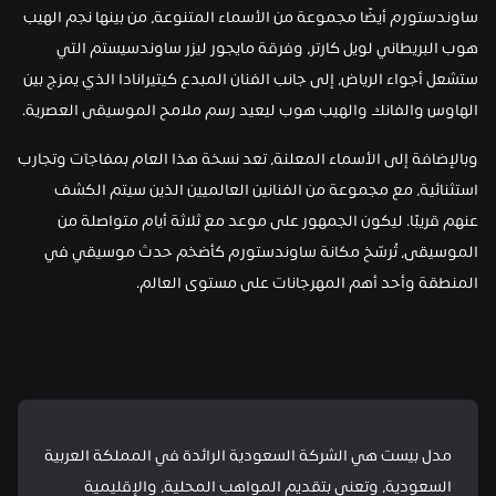
ساوندستورم أيضًا مجموعة من الأسماء المتنوعة، من بينها نجم الهيب 
هوب البريطاني لويل كارتر، وفرقة مايجور ليزر ساوندسيستم التي 
ستشعل أجواء الرياض، إلى جانب الفنان المبدع كيتيرانادا الذي يمزج بين 
الهاوس والفانك والهيب هوب ليعيد رسم ملامح الموسيقى العصرية.
وبالإضافة إلى الأسماء المعلنة، تعد نسخة هذا العام بمفاجآت وتجارب 
استثنائية، مع مجموعة من الفنانين العالميين الذين سيتم الكشف 
عنهم قريبًا. ليكون الجمهور على موعد مع ثلاثة أيام متواصلة من 
الموسيقى، تُرسّخ مكانة ساوندستورم كأضخم حدث موسيقي في 
المنطقة وأحد أهم المهرجانات على مستوى العالم.
مدل بيست هي الشركة السعودية الرائدة في المملكة العربية 
السعودية، وتعنى بتقديم المواهب المحلية، والإقليمية 