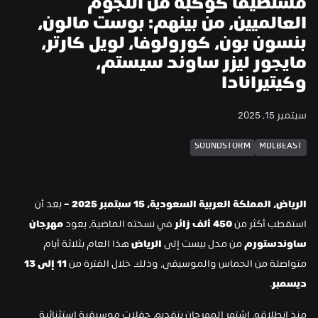
مستضيفًا كوكبة من النجوم 
العالميين، من بينهم: بوست مالون، 
بنسون بون، كورولوفا، لويل كارتر، 
مايجور ليزر ساوند سيستم، 
وكيتيرانادا
سبتمبر 15, 2025
SOUNDSTORM
MDLBEAST
الرياض، المملكة العربية السعودية، 15 سبتمبر 2025 –
 بعد أن 
استقطب أكثر من 
450 ألف زائر
 في نسخته الماضية، يعود 
مهرجان 
ساوندستورم
 من مدل بيست إلى 
الرياض
 هذا العام بثلاثة أيام 
متواصلة من الحماس والموسيقى، وذلك خلال الفترة من 
11 إلى 13 
ديسمبر
.
منذ انطلاقه، اشتهر المهرجان بتقديم حفلات موسيقية استثنائية 