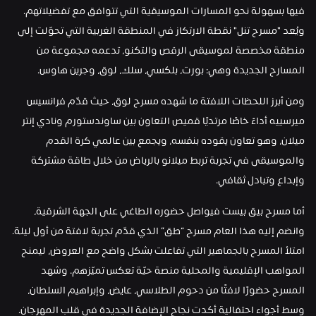
فيها بسهولة نحو المسارات الموسيقية التي تتوافق مع تفضيلاتهم. 
ويُعد "مسرح تنل" نقطة الارتكاز في المنطقة الغربية التي تحوّلت إلى 
منطقة مخصصة لموسيقى الرقص والتكنو، تدعمه مجموعة من 
المسارح الجديدة وهي: بورت، بلكسي، سلك، لوق، وجرين هاوس.
ومن أبرز اللحظات اللافتة ما شهده مسرح لوق، حيث قدّم فرانسيس 
ميرسييه أداءً خاصًا مرتديًا قميص التعاون بين ساوندستورم ونادي إنتر 
ميلان، وهو تعاون يقوده بنفسه، ويجمع بين عالمي كرة القدم 
والموسيقى في تجربة تربط ميلانو بالرياض من خلال طاقة مشتركة 
وإبداع وتبادل ثقافي.
أما مسرح بيق بيست فيواصل حضوره الطاغي على الجهة الشرقية، 
وانضم إليه هذا العام مسرح “طق” الذي قدّم تجربة لافتة من أول ليلة. 
امتلأ المسرح بالجماهير التي تفاعلت بشكل واضح مع العروض، ليمنح 
المواهب الإقليمية والمحلية منصة حيّة تعكس تميّزهم. وشهد 
المسرح حضورًا لافتًا من دحوم الطلاسي، عايض، وإبراهيم السلطان، 
وسط أجواء احتفالية أكدت نجاح الإضافة الجديدة في قلب المهرجان.