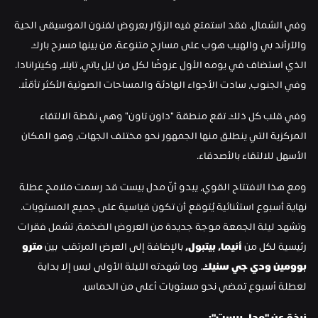
وفي الشمال، فقد استمتع فيه الزوّار بعروض لفنون الموسيقى الحية 
والآرأند بي والهيب هوب على مسارح متنوعة، من بينها مسرح بارك 
الذي استضاف في يومه الأول عروضًا لكل من ليل ياتي، تايلا، وكيترانادا. 
وفي الجنوب، سادت الأجواء الهادئة والمساحات الصوتية الأكثر تأمّلًا.
وفي قلب كل ذلك تقع منطقة "داون تاون" وهي نقطة الالتقاء 
المركزية التي ينطلق منها الجمهور نحو مختلف الجهات، وهو المكان 
الأسهل للالتقاء بالأصدقاء.
ومع هذا الافتتاح القوي، يبدو أنّ مدل بيست قد رسمت ملامح عطلة 
نهاية أسبوع استثنائية يُتوقع أن تكون قياسية على جميع المستويات. 
وتشهد ليلة الجمعة موجة جديدة من العروض الضخمة، تشمل فقرات 
رئيسية لكل من 
أنيما، بيتبول،
 بالإضافة إلى العرض المرتقب  بين 
مترو 
بوومين ودي جي سنيك
. وما شهدته الليلة الأولى ليس إلا بداية 
لعطلة أسبوع تمضي نحو مستويات أعلى من الحماس.