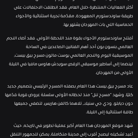
أكثر الفعاليات المنتظرة خلال العام. فقد انطلقت الاحتفالات على 
طريقة ساوندستورم المعهودة، مقدّمة تجربة استثنائية والأجواء 
الحماسية التي بات المهرجان يشتهر بها.
أفتتح ساوندستورم الأجواء بقوة منذ اللحظة الأولى. فقد أضاء النجم 
العالمي بنسون بون أحد أهم الفنانين الصاعدين في الساحة 
الموسيقية اليوم والنجم العالمي بوست مالون مسرح بيق بيست، 
لينضما إلى أساطير موسيقى الرقص سويدش هاوس مافيا في الليلة 
الأولى من المهرجان.
عاد مسرح بيق بيست هذا العام بصفته المسرح الرئيسي بتصميم جديد 
كليًا. وشهد “مسرح تنل” منذ لحظاته الأولى سلسلة عروض قوية قدّمها 
دون ديابلو، ودي جي سنيك، تلاهما كالفن هاريس، لتضفي جميعها  
طاقة استثنائية إلى الليلة.
شهد موقع المهرجان هذا العام أكبر عملية تطوير في تاريخه، حيث 
أعيد تشكيله ليصبح أقرب إلى مدينة متكاملة، يمكن للجمهور التنقل 