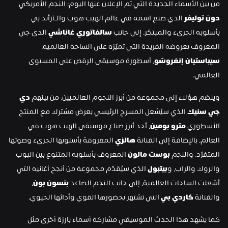
من بين الأسماء الجديدة التي تم الإعلان عنها اليوم: النجم الأمريكي 
دون توليفر
 الذي صنع اسمه في عالم الهيب هوب والـآرأند بي 
بأسلوبه الجريء والمبتكر، إلى جانب
 سالفاتوري غاناشي
 الدي جي 
المعروف بعروضه الفريدة التي تميّزه على الساحة العالمية، 
سيباستيان إنغروسّو
، أسطورة موسيقى الرقص على المستوى 
العالمي.
وينضم هؤلاء إلى مجموعة من أبرز النجوم العالميين، من بينهم 
دي 
جي سنيك
 الذي سيُشعل المسرح الرئيسي بعرض مشترك مع المنتج 
الأسطوري
 مترو بومين
، أحد أبرز صناع موسيقى الهيب هوب في 
العالم، بالإضافة إلى الفنانة 
هالزي
 المعروفة بأسلوبها الجريء وصوتها 
المتفرّد، والنجم 
بوست مالون
 المعروف بأسلوبه المتنوع بين البوب 
والروك والراب، و
بيتبول
 الذي سيُقدّم مجموعة من أنجح أغانيه التي 
أشعلت الساحات العالمية، إلى جانب النجم الصاعد
 بنسون بون
، 
والفنانة 
كاردي بي
 التي تشتهر بحضورها القوي وأدائها الحيوي.
كما يشهد هذا الحدث الموسيقي مشاركة أسماء بارزة أخرى مثل 