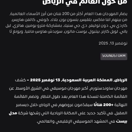
من حول العالم في الرياض
يضمّ المهرجان هذا العام أكثر من 200 فنان من أبرز الأسماء العالمية، 
من بينهم آفا ماكس، بلقيس، بنسون بون، بلاك كوفي، كالفن هاريس، 
كاردي بي، دون توليفر، دي جي سنيك بمشاركة مترو بومين، هالزي، ليل 
ياتي، لويل كارنر، بيتبول، بوست مالون، سويدش هاوس مافيا، ويونغ ثا
نوفمبر 13, 2025
SOUNDSTORM
الرياض، المملكة العربية السعودية، 13 نوفمبر 2025 – 
كشف 
مهرجان ساوندستورم، أكبر مهرجان موسيقي في الشرق الأوسط، عن 
القائمة الكاملة لنسخة هذا العام بعد طول انتظار. وتضم القائمة 
النهائية
 +200 فنانًا
 سيقدّمون عروضهم في الرياض خلال ديسمبر 
المقبل، في تأكيد جديد على المكانة الريادية التي رسّخها شركة 
مدل 
بيست
 في المشهد الموسيقي الإقليمي والعالمي.