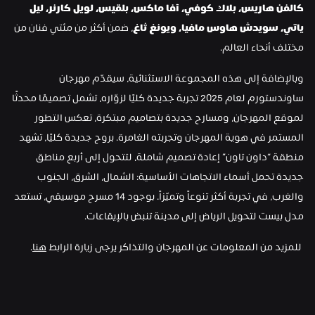
كالفن هاريس، بلاك كوفي، آفا ماكس، بلقيس، لويل كارنر، ليل 
ياتي، سويدش هاوس مافيا، ويونغ ثاغ
، ضمن أكثر من مئتي فنان من 
مختلف أنحاء العالم.
وبالإضافة إلى هذه المجموعة الاستثنائية، سيقدّم مهرجان 
ساوندستورم لعام 2025 تجربة جديدة كليًا لزوّاره، تشمل تصميمًا محدثًا 
لموقع المهرجان، ومسارح جديدة بتصاميم مبتكرة، تعكس التطور 
المستمر في هوية المهرجان وتجربته الغامرة. بروح جديدة كليًا، تشهد 
منطقة “داون تاون” إعادة تصميم شاملة، لتتحول إلى أربع مناطق 
جديدة تحمل أسماء الاتجاهات الأساسية: الشمال، الشرق، الجنوب 
والغرب، في تجربة أكثر تنوعاً وتميّزاً. بوجود 14 مسرح موسيقي، تستعد 
مدل بيست لتحويل الرياض إلى مدينة تنبض بالإيقاعات.
 للمزيد من المعلومات عن المهرجان والتذاكر يرجى زيارة الرابط 
هنا
.