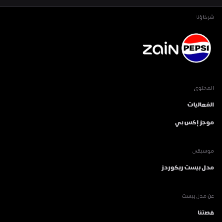
شركاؤنا
المحتوى
الفعاليات
موجز إكس بي
موسيقى
مدل بيست ريكوردز
عن مدل بيست
قصتنا