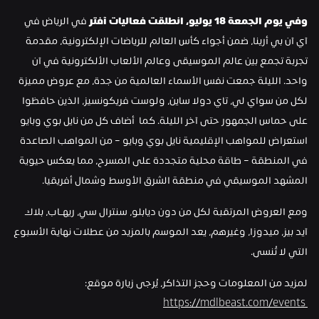
وفي يوم الجمعة 18 يوليو،
انطلقت فعاليات آفتر
 في الرياض في 
آي آن بي أرينا، ضمن أجواء كأس العالم للرياضات الإلكترونية، مقدمة 
تجربة تجمع بين عالم الموسيقى وعالم الألعاب الألكترونية في آن 
واحد. الليلة جمعت نفس الأسماء العالمية من جدة، مع عروض مميزة 
لكل من سواي لي، تاي دولا ساين، ولوست فريكونسيز، الذين حافظوا 
على حماس الجمهور حتى آخر الليلة. كما  أضاف كل من نايل بوي وبايو 
استعراض للمواهب الإقليمية نايل بوي وبايو – من المواهب الصاعدة 
في المنطقة – طاقة محلية متجددة على المسرح، مما يعكس حيوية 
المشهد الموسيقي في منطقة الشرق الأوسط وشمال أفريقيا.
ومع العروض المرتقبة لكل من دون ديابلو، سنترال سي، ريهـاب، بلاك 
آيد بيز، ميدوزا، وغيرهم، يعد الموسم بالمزيد من عطلات نهاية الأسبوع 
التي لا تُنسى.
لمزيد من المعلومات وحجز التذاكر، يُرجى زيارة موقع:
https://mdlbeast.com/events