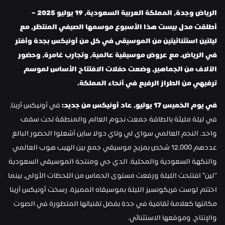
الرياض وجدة، المملكة العربية السعودية، 19 يوليو 2025 – 
أطلقت مدل بيست هذا الأسبوع موسمها الصيفي المنتظر، مع 
ليلتين استثنائيتين من الموسيقى في كل من أونيكس بجدة وأفتر 
في الرياض. مع عروض موسيقية عالمية، وتجارب غامرة، وحضور 
الآلاف من الجماهير، وضعت حفلات الافتتاح الأساس لموسم 
ترفيهي من الطراز الرفيع في أنحاء المملكة.
في يوم الخميس 17 يوليو، عاد أونيكس من جديد:
 في أونيكس أرينا، 
في ليلة مليئة بالطاقة جمعت نجوم العالم والمنطقة تحت سقف 
واحد. النجم العالمي سواي لي وتاي دولا ساين أشعلوا الحضور البالغ 
عددهم 12,000 شخص بمزيج موسيقي جمع بين الهيب هوب العالمي 
والنكهة السعودية والمحلية. الدي جي ومنتجة الموسيقى السعودية 
“لين” افتتحت الليلة ورفعت مستوى الحماس من اللحظات الأولى، بينما 
اختتم لوست فريكونسيز الليلة بموسيقاه المميزة. رسخت أونيكس أرينا 
مكانتها كعلامة ثقافية في جدة بفضل تقنياتها المتطورة في الصوت 
والإنتاج، وموقعها الاستثنائي.