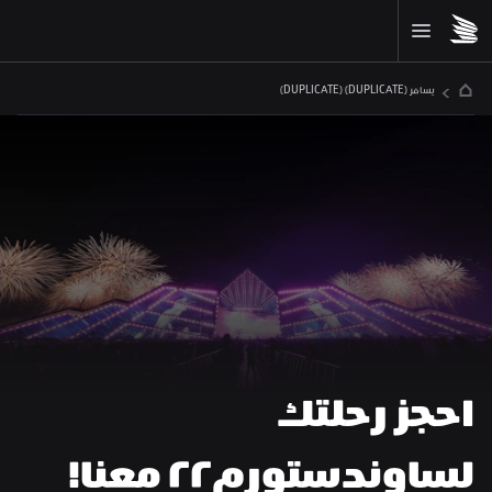
يسافر (DUPLICATE) (DUPLICATE)
احجز رحلتك 
لساوندستورم٢٢ معنا! 