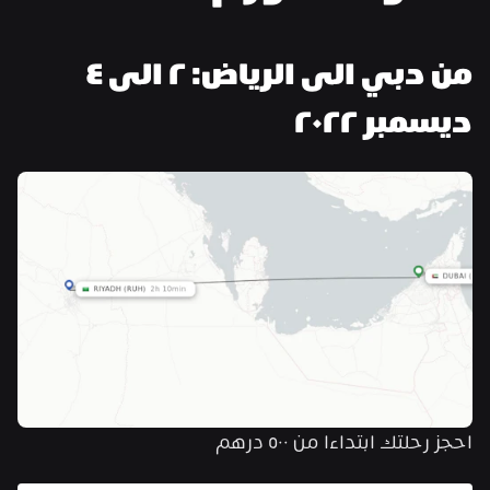
من دبي الى الرياض: ٢ الى ٤ 
ديسمبر ٢٠٢٢
احجز رحلتك ابتداءا من ٥٠٠ درهم