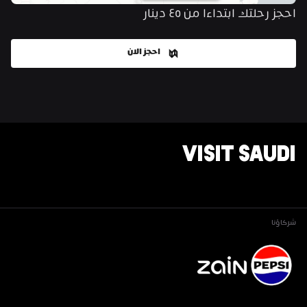
احجز رحلتك ابتداءا من ٤٥ دينار
احجز الان
VISIT SAUDI
شركاؤنا