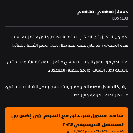
جمعة | 04:00 م - 04:30 م
KIDS CLUB
يقولون: لا تقابل أبطالك كي لا تشعر بالإحباط، ولكن مشعل تمر قلب 
هذه المقولة رأسًا على عقب! فهو بطل يحلم جميع الأطفال بلقائه!
يعتبر نجم موسيقى البوب السعودي مشعل اليوم أيقونة، ومنارة أمل 
بالنسبة لجيل الشباب، والموسيقيين الصاعدين.
، يشاركنا مشعل قصته الملهمة، ويثبت لمعجبيه من الشباب أنه لا شيء 
مستحيل أمام العزيمة والإرادة!
شاهد  مشعل تمر: حلق مع النجوم  في إكس بي 
لمستقبل الموسيقى ٢٠٢٤
05 ديسمبر 2024 - 07 ديسمبر 2024, الرياض