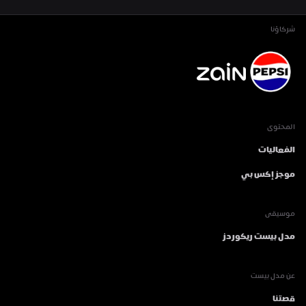
شركاؤنا
المحتوى
الفعاليات
موجز إكس بي
موسيقى
مدل بيست ريكوردز
عن مدل بيست
قصتنا