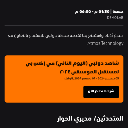
جمعة | 01:30 م - 06:00 م
DEMO LAB
دغدغ أذنك واستمتع بما تقدمه محطة دولبي للاستماع بالتعاون مع 
Atmos Technology
شاهد دولبي (اليوم الثاني) في إكس بي 
لمستقبل الموسيقى ٢٠٢٤
05 ديسمبر 2024 - 07 ديسمبر 2024, الرياض
شراء التذاكر الآن
المتحدثين/ مديري الحوار