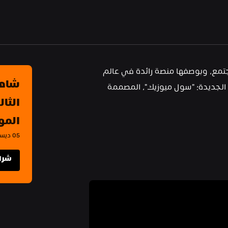
انطلاقًا من شغفها بنشر الموسيقى لجميع فئات المجتمع، وبوصفها منصة رائدة في عالم 
البث الموسيقي، تقدم لنا أنغامي تجربتها الموسيقية الجديدة؛ "سول ميوزيك"، المصممة 
الموس
05 ديسمبر 2024 - 07 ديسمبر 2024, الرياض
شراء