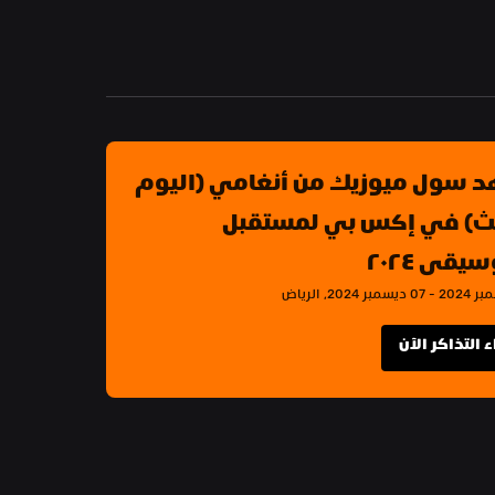
شاهد سول ميوزيك من أنغامي (اليوم 
الثالث) في إكس بي لمستقبل 
يقى ٢٠٢٤
 التذاكر الآن