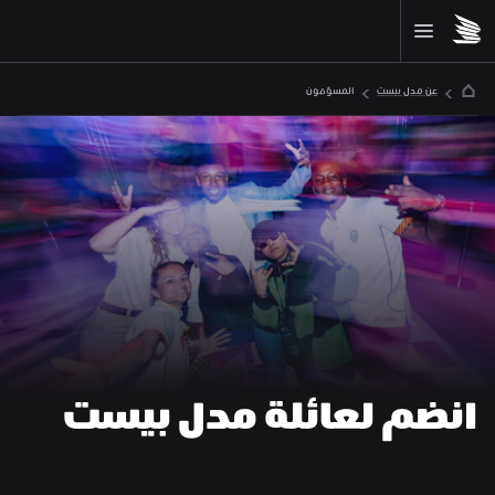
عن مدل بيست
المسوّقون
انضم لعائلة مدل بيست 