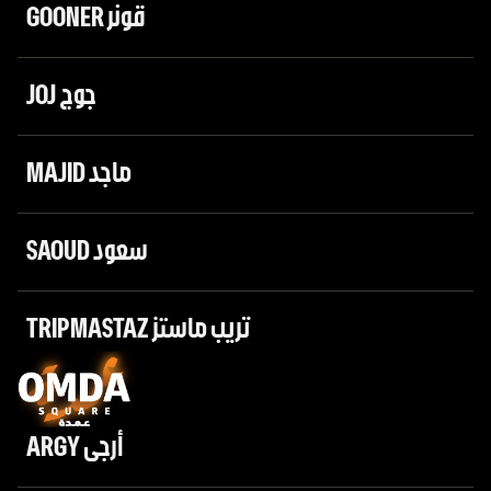
GOONER قونر
JOJ جوج
MAJID ماجد
SAOUD سعود
TRIPMASTAZ تريب ماستز
ARGY أرجى