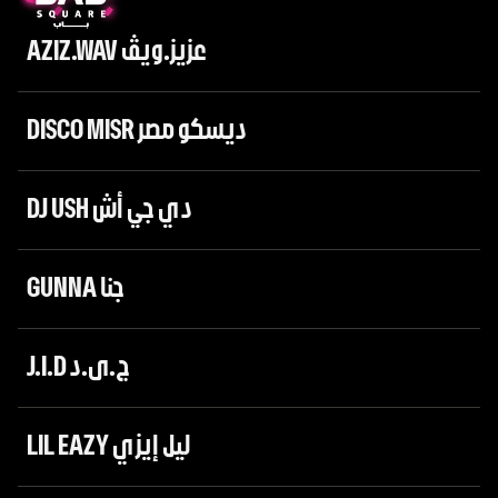
AZIZ.WAV عزيز.ويڤ
DISCO MISR ديسكو مصر
DJ USH دي جي أش
GUNNA جنا
J.I.D ج.ى.د
LIL EAZY ليل إيزي