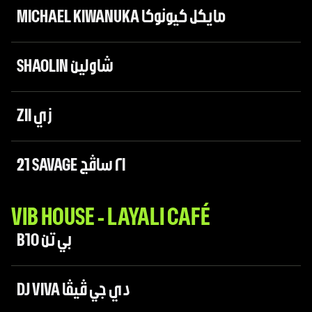
MICHAEL KIWANUKA مايكل كيونوكا
SHAOLIN شاولين
ZII زي
21 SAVAGE ٢١ ساڤج
VIB HOUSE - LAYALI CAFÉ
B10 بي تن
DJ VIVA دي جي ڤيڤا